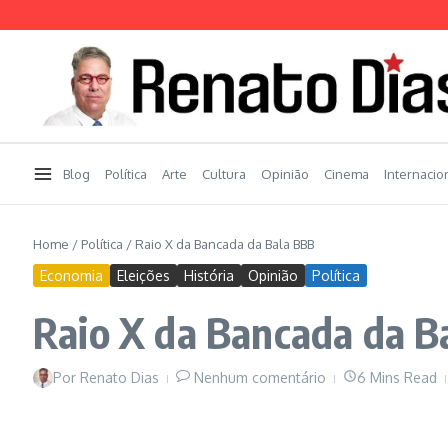
Ir para o conteúdo
Blog
Política
Arte
Cultura
Opinião
Cinema
Internacio
Home
/
Política
/
Raio X da Bancada da Bala BBB
Economia
Eleições
História
Opinião
Política
Raio X da Bancada da B
Por
Renato Dias
Nenhum comentário
6 Mins Read