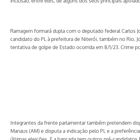
inclusão, entre eles, de alguns dos seus principais apoiad
Ramagem formará dupla com o deputado federal Carlos Jordy
candidato do PL à prefeitura de Niterói, também no Rio. 
tentativa de golpe de Estado ocorrida em 8/1/23. Crime pol
Integrantes da frente parlamentar também pretendem dispu
Manaus (AM) e disputa a indicação pelo PL e a preferênc
últimas eleições. E a bancada tem outros pré-candidatos B