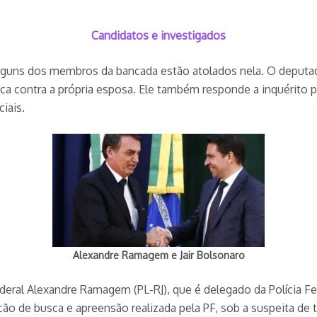
Candidatos e investigados
 alguns dos membros da bancada estão atolados nela. O deputa
a contra a própria esposa. Ele também responde a inquérito pel
iais.
Alexandre Ramagem e Jair Bolsonaro
al Alexandre Ramagem (PL-RJ), que é delegado da Polícia Feder
o de busca e apreensão realizada pela PF, sob a suspeita de t