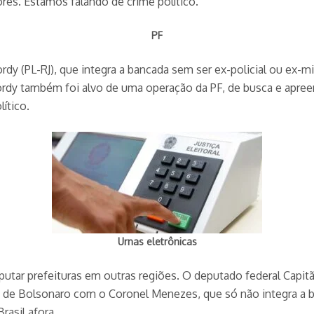
ores. Estamos falando de crime político.
PF
 (PL-RJ), que integra a bancada sem ser ex-policial ou ex-mili
Jordy também foi alvo de uma operação da PF, de busca e apreen
ítico.
Urnas eletrônicas
tar prefeituras em outras regiões. O deputado federal Capitã
ia de Bolsonaro com o Coronel Menezes, que só não integra a
rasil afora.