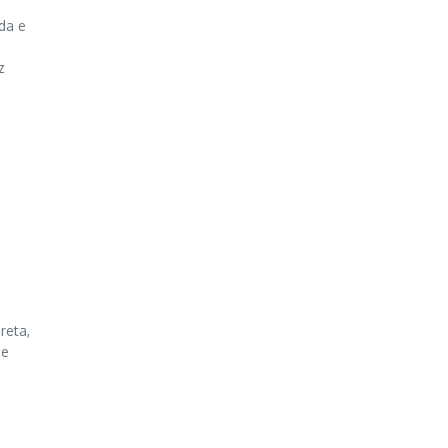
da e
z
reta,
de