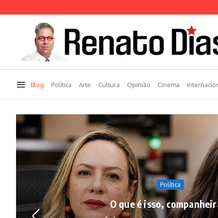
Ir para o conteúdo
Blog
Política
Arte
Cultura
Opinião
Cinema
Internacio
Política
O que é isso, companheir