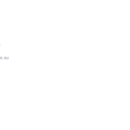
2
is ou