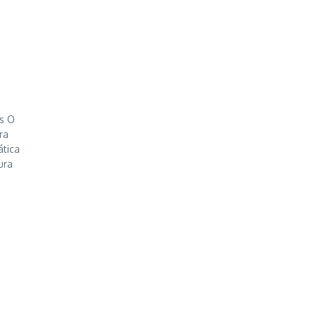
as O
ra
ática
ura