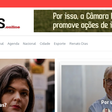
nal
Agenda
Nacional
Cidade
Esporte
Renato Dias
Por 
as?
R