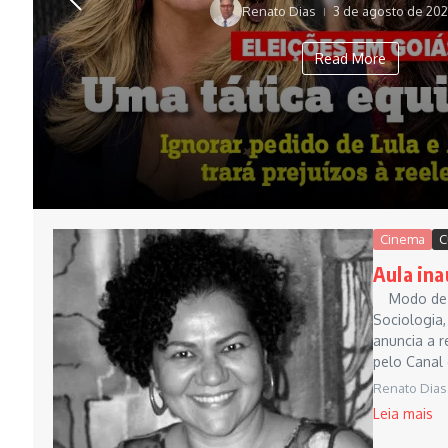
Renato Dias
3 de agosto de 20
Read More
Cinema
C
Aula ina
Modo de vi
Sociologia,
anuncia a r
pelo Canal
Renato Dias
Leia mais