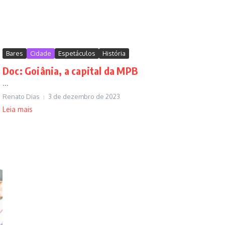
Bares
Cidade
Espetáculos
História
Doc: Goiânia, a capital da MPB
...
Renato Dias
3 de dezembro de 2023
Leia mais