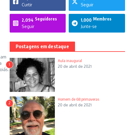
e
Curtir
Seguir
Seguidores
Membros
2,094
1,000
Seguir
Junte-se
Postagens em destaque
 Dam
Aula inaugural
a
1
20 de abril de 2021
oiás.
Homem de 68 primaveras
2
20 de abril de 2021