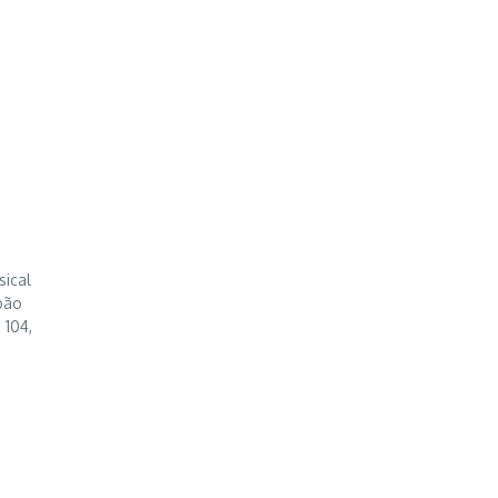
sical
oão
 104,