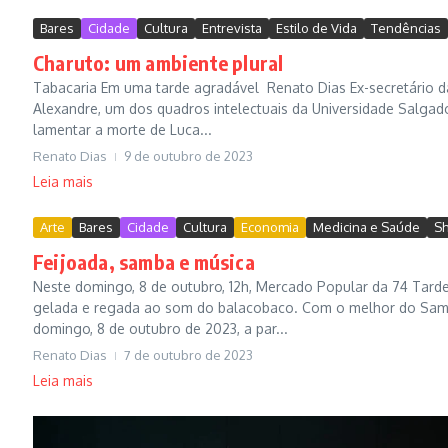
Bares
Cidade
Cultura
Entrevista
Estilo de Vida
Tendências
Charuto: um ambiente plural
Tabacaria Em uma tarde agradável Renato Dias Ex-secretário da
Alexandre, um dos quadros intelectuais da Universidade Salgado 
lamentar a morte de Luca...
Renato Dias
9 de outubro de 2023
Leia mais
Arte
Bares
Cidade
Cultura
Economia
Medicina e Saúde
S
Feijoada, samba e música
Neste domingo, 8 de outubro, 12h, Mercado Popular da 74 Tard
gelada e regada ao som do balacobaco. Com o melhor do Samba 
domingo, 8 de outubro de 2023, a par...
Renato Dias
7 de outubro de 2023
Leia mais