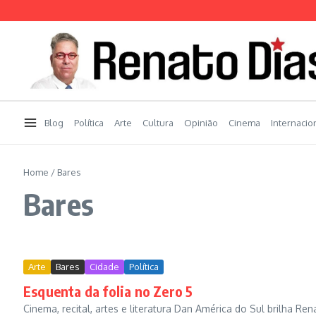
Ir para o conteúdo
Blog
Política
Arte
Cultura
Opinião
Cinema
Internacio
Home
/
Bares
Bares
Arte
Bares
Cidade
Política
Esquenta da folia no Zero 5
Cinema, recital, artes e literatura Dan América do Sul brilha Re