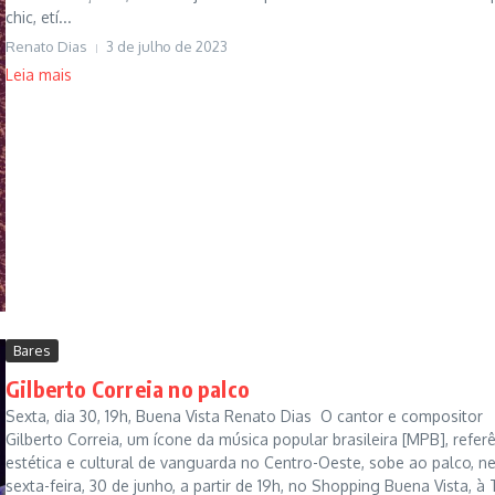
chic, etí...
Renato Dias
3 de julho de 2023
Leia mais
Bares
Gilberto Correia no palco
Sexta, dia 30, 19h, Buena Vista Renato Dias O cantor e compositor
Gilberto Correia, um ícone da música popular brasileira [MPB], refer
estética e cultural de vanguarda no Centro-Oeste, sobe ao palco, n
sexta-feira, 30 de junho, a partir de 19h, no Shopping Buena Vista, à 