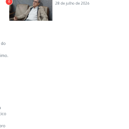
6
28 de julho de 2026
 do
nimo.
a
tico
bro