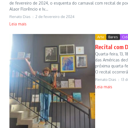
de fevereiro de 2024, o esquenta do carnaval com recital de po
Alaor Florêncio e Iv...
Renato Dias
2 de fevereiro de 2024
Leia mais
Arte
Bares
Cid
Recital com 
Quarta-feira, 13,
das Américas decl
próxima quarta-fe
O recital ocorrerá
Renato Dias
13 
Leia mais