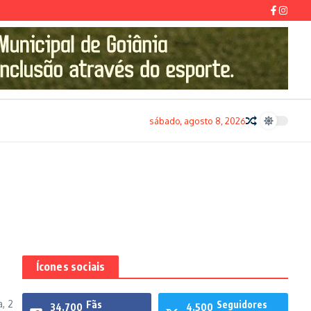
sábado, agosto 8, 2026
Ícones sociais
, 2
Fãs
Seguidores
34,700
4,500