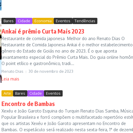
Bares
Cidade
Economia
Eventos
Tendências
Ankai é prêmio Curta Mais 2023
Restaurante de comida japonesa Melhor do ano Renato Dias O
Restaurante de Comida Japonesa Ankai é o melhor estabelecimento
gênero do Estado de Goiás no ano de 2023. É o que aponta
levantamento especial do Prêmio Curta Mais. Do guia online homô
O point etílico e gastronômico, tradi...
Renato Dias
30 de novembro de 2023
Leia mais
Arte
Bares
Cidade
Eventos
Encontro de Bambas
Xexéu e João Garoto Esquina do Turquin Renato Dias Samba, Músic
Popular Brasileira e forró compõem o multifacetado repertório esté
que os artistas Xexéu e João Garoto apresentam no Encontro de
Bambas. O espetáculo será realizado nesta sexta-feira, 1° de dezem