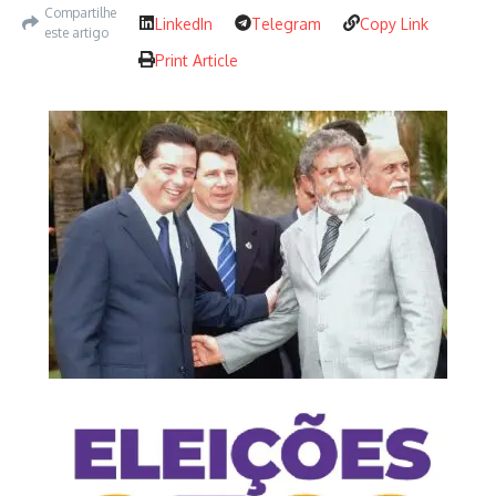
Compartilhe
LinkedIn
Telegram
Copy Link
este artigo
Print Article