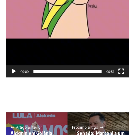
00:00
00:51
Artigo anterior
Próximo artigo
Alckmin em Goiânia
Senado: Marconi a um