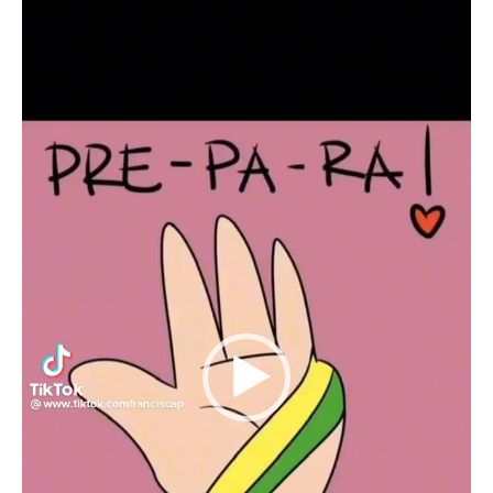
de
vídeo