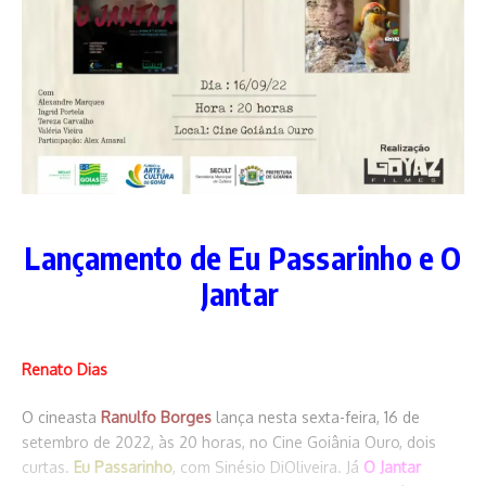
Antigo Armazém Fernanda
Guedes no palco
Abuso de autoridade em pauta
22 de agosto de 2019
15 de junho de 2021
Lançamento de Eu Passarinho e O
Jantar
Renato Dias
O cineasta
Ranulfo Borges
lança nesta sexta-feira, 16 de
setembro de 2022, às 20 horas, no Cine Goiânia Ouro, dois
curtas.
Eu Passarinho
, com Sinésio DiOliveira. Já
O Jantar