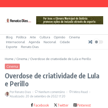
Ir para o conteúdo
Blog
Política
Arte
Cultura
Opinião
Cinema
Internacional
Agenda
Nacional
Cidade
Esporte
Renato Dias
Home
/
Cinema
/
Overdose de criatividade de Lula e Perillo
Cinema
Overdose de criatividade de Lula
e Perillo
Por
Renato Dias
Nenhum comentário
1 Mins Read
Atualizado: 20 de setembro de 2022
17:20
Facebook
Twitter
Pinterest