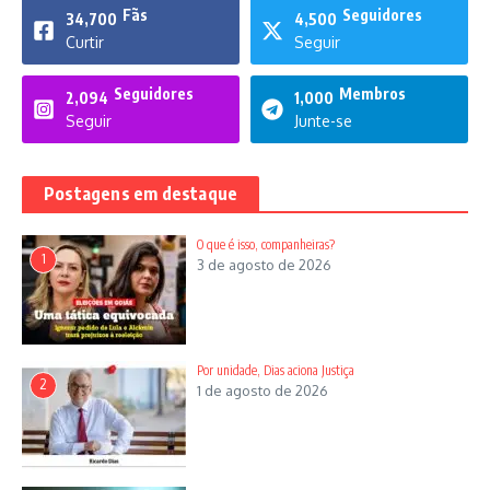
Fãs
Seguidores
34,700
4,500
Curtir
Seguir
Seguidores
Membros
2,094
1,000
Seguir
Junte-se
Artigo anterior
Próximo artigo
Postagens em destaque
Darwinson relê
Overdose de
Corsário
criatividade de Lula e
O que é isso, companheiras?
Perillo
1
3 de agosto de 2026
Por unidade, Dias aciona Justiça
2
Renato Dias
1 de agosto de 2026
Renato Dias, 58 anos, é graduado em Jornalismo,
formado em Ciências Sociais, com pós-graduação em
Políticas Públicas, mestre em Direito e Relações