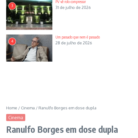
Internacionais, ex-aluno extraordinário do Doutorado
PV vê rolo compressor
3
em Psicologia Social, ex-estudante do Curso de
31 de julho de 2026
Psicanálise do Centro de Estudos Psicanalíticos do
Estado de Goiás, ministrado pelo médico psiquiatra e
psicanalista Daniel Emídio de Souza. É autor de 30
livros-reportagem, oito documentários, ganhou 30
Um passado que nem é passado
prêmios e é torcedor apaixonado do maior do Centro-
4
28 de julho de 2026
Oeste, o Vila Nova Futebol Clube. Casado com
Meirilane Dias, é pai de Juliana Dias, jornalista; Daniel
Dias, economista; e Maria Rosa Dias, estudante
antifascista, socialista e trotskista. Com três pets:
Porquinho [Bull Dog Francês], Dalila [Basset Hound] e
Geleia [Basset Hound]. Além do eterno gato
Tutuquinho, que virou estrela.
Home
/
Cinema
/
Ranulfo Borges em dose dupla
Cinema
Ranulfo Borges em dose dupla