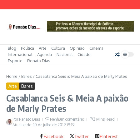
Ir para o conteúdo
Blog
Política
Arte
Cultura
Opinião
Cinema
Internacional
Agenda
Nacional
Cidade
Esporte
Renato Dias
Home
/
Bares
/
Casablanca Seis & Meia A paixão de Marly Prates
Arte
Bares
Casablanca Seis & Meia A paixão
de Marly Prates
Por
Renato Dias
Nenhum comentário
2 Mins Read
Atualizado: 10 de julho de 2019
19:19
Facebook
Twitter
Pinterest