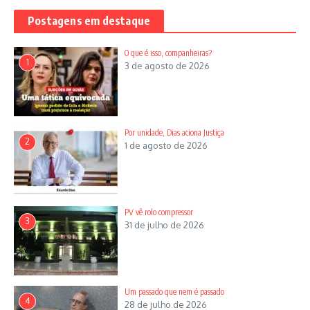
humanos, política externa independente e soberana, ele
Postagens em destaque
propõe
.
O que é isso, companheiras?
1
3 de agosto de 2026
Por unidade, Dias aciona Justiça
2
1 de agosto de 2026
Estrela do PT
PV vê rolo compressor
3
31 de julho de 2026
Artigo anterior
Doc mostra carbonário
Próximo artigo
Tarzan
Gilvane Felipe é do PT
Um passado que nem é passado
4
28 de julho de 2026