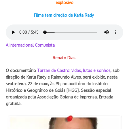
explosivo
Fórum de Serviço Social será
aberto dia 14 Abertura oficial do
ev ...
Filme tem direção de Karla Rady
9 de maio de 2019
A Internacional Comunista
Renato Dias
Chorinho na Praça, hoje
30 de setembro de 2021
O documentário
Tarzan de Castro: vidas, lutas e sonhos
, sob
direção de Karla Rady e Raimundo Alves, será exibido, nesta
sexta-feira, 22 de maio, às 9h, no auditório do Instituto
Histórico e Geográfico de Goiás [IHGG]. Sessão especial
organizada pela Associação Goiana de Imprensa. Entrada
gratuita.
Ciro Garcia apresenta manifesto
Gustavo Cruvinel defende
4 de dezembro de 2021
autorização