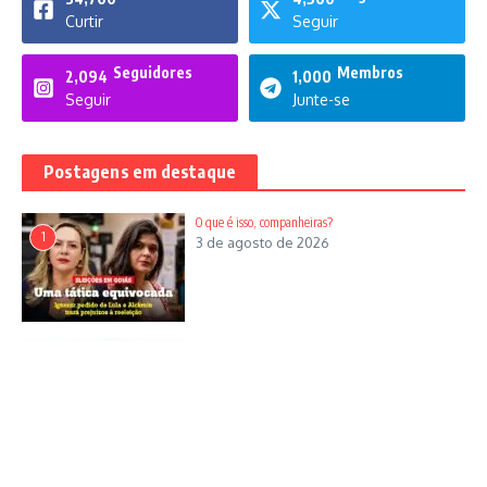
Curtir
Seguir
Seguidores
Membros
2,094
1,000
Seguir
Junte-se
Mais:
Tarzan de Castro
retornou do exílio forçado em 1979. Ao
lado de Maria Cristina Uzlenghi Rizzi, uruguaia. Presa,
torturada e exilada. Depois, elegeu-se deputado. Um
Postagens em destaque
intelectual orgânico dos trabalhadores. Conceito formulado
por Antonio Gramsci. Pensador do marxismo heterodoxo.
O que é isso, companheiras?
Com ideias à esquerda.
1
3 de agosto de 2026
Por unidade, Dias aciona Justiça
2
1 de agosto de 2026
PV vê rolo compressor
3