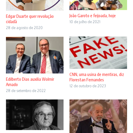
João Garoto e feijoada, hoje
Edgar Duarte quer revolução
cidadã
10 de julho de 2021
28 de agosto de 2020
CNN, uma usina de mentiras, diz
Edilberto Dias auxilia Wolmir
Florestan Fernandes
Amado
12 de outubro de 2023
28 de setembro de 2022