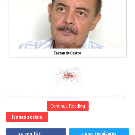
3 de junho de 2020
Exclusivo: o jogo de Vilmar Rocha
Explosivo
22 de outubro de 2021
12 de setembro de 2025
Líder estudantil, um revolucionário, com passagens por PC do
B e Ala Vermelha, preso político torturado à época da ditadura
Continue Reading
civil e militar, no Brasil, exilado no Uruguai, Chile e França, o
Ícones sociais
ativista político é, hoje, uma referência de lutas pela
democracia e o socialismo na América Latina. Verdadeiro
carbonário.
Fãs
Seguidores
34,700
4,500