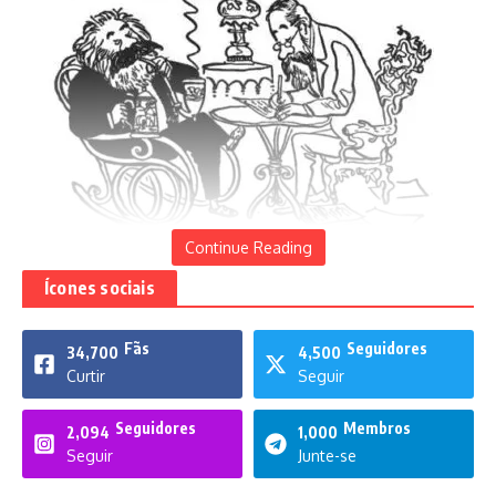
Continue Reading
Ícones sociais
Karl Marx e Friedrich Engels
Fãs
Seguidores
34,700
4,500
Curtir
Seguir
Seguidores
Membros
2,094
1,000
Reformas agrária e urbana, taxação das grandes fortunas,
Seguir
Junte-se
distribuição de renda, poder e direitos, cruzada contra o
racismo, a xenofobia e a homofobia, defesa dos direitos