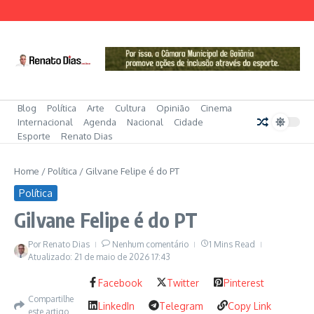
Ir para o conteúdo
Blog
Política
Arte
Cultura
Opinião
Cinema
Internacional
Agenda
Nacional
Cidade
Esporte
Renato Dias
Home
/
Política
/
Gilvane Felipe é do PT
Política
Gilvane Felipe é do PT
Por
Renato Dias
Nenhum comentário
1 Mins Read
Atualizado: 21 de maio de 2026
17:43
Facebook
Twitter
Pinterest
Compartilhe
LinkedIn
Telegram
Copy Link
este artigo