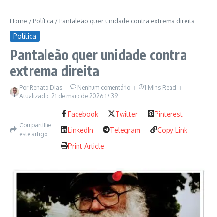
Home
/
Política
/
Pantaleão quer unidade contra extrema direita
Política
Pantaleão quer unidade contra
extrema direita
Por
Renato Dias
Nenhum comentário
1 Mins Read
Atualizado: 21 de maio de 2026
17:39
Facebook
Twitter
Pinterest
Compartilhe
LinkedIn
Telegram
Copy Link
este artigo
Print Article