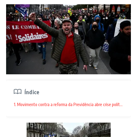
população de etnia russa. Finlândia e Suécia apressam-se a
aderir à Otan, na expectativa de proteção militar. A lógica da
guerra vai se impondo, drenando energias e recursos vitais
para a recuperação do mundo no pós-pandemia. É sangue
jovem que corre. E é um tempo precioso que se perde,
enquanto os impactos das mudanças climáticas agravam-se e
se espalham. Outros processos multilaterais andam para trás,
enquanto o rearmamento e a desesperança prosperam.
Índice
1. Movimento contra a reforma da Previdência abre crise política
Aleksander Duguin