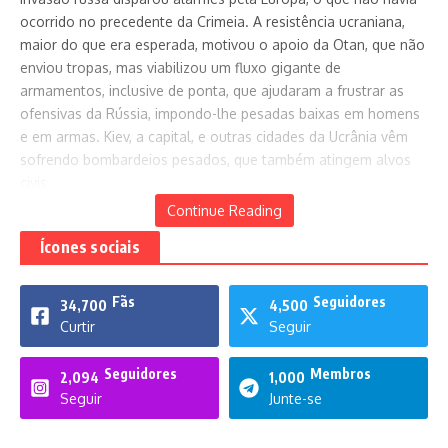
ocorrido no precedente da Crimeia. A resistência ucraniana,
maior do que era esperada, motivou o apoio da Otan, que não
enviou tropas, mas viabilizou um fluxo gigante de
armamentos, inclusive de ponta, que ajudaram a frustrar as
ofensivas da Rússia, impondo-lhe pesadas baixas em homens
e em armas. Kiev, a capital, e outras cidades da Ucrânia vêm
sofrendo bombardeios pesados, que também atingem alvos
civis.
Continue Reading
Ícones sociais
Fãs
Seguidores
34,700
4,500
Curtir
Seguir
Seguidores
Membros
2,094
1,000
Seguir
Junte-se