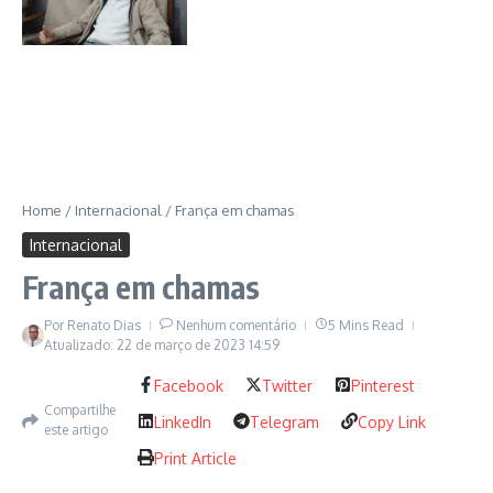
Home
/
Internacional
/
França em chamas
Internacional
Vladimir Putin
França em chamas
Por outro lado,
a Ucrânia resiste e não se dispõe a ceder
Por
Renato Dias
Nenhum comentário
5 Mins Read
Atualizado: 22 de março de 2023
14:59
territórios
— nem mesmo a Crimeia — em troca da paz. Pede
mais armas e recursos para seguir provocando baixas e
Facebook
Twitter
Pinterest
tentando desalojar as tropas inimigas. Ao mesmo tempo, há o
Compartilhe
LinkedIn
Telegram
Copy Link
temor de que uma eventual derrota militar ucraniana anime a
este artigo
Rússia a invadir outros países vizinhos, especialmente a
Print Article
Moldávia, que convive com uma região insurgente de