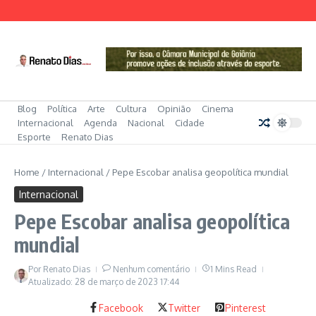
Ir para o conteúdo
Blog
Política
Arte
Cultura
Opinião
Cinema
Internacional
Agenda
Nacional
Cidade
Esporte
Renato Dias
Home
/
Internacional
/
Pepe Escobar analisa geopolítica mundial
Internacional
Pepe Escobar analisa geopolítica
mundial
Por
Renato Dias
Nenhum comentário
1 Mins Read
Atualizado: 28 de março de 2023
17:44
Facebook
Twitter
Pinterest