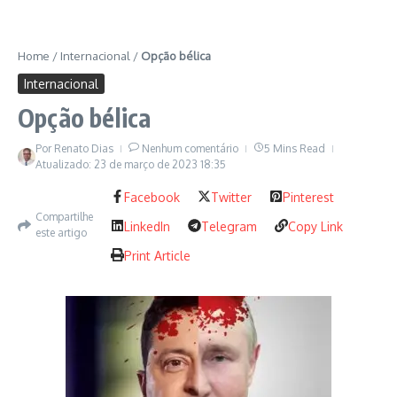
Home
/
Internacional
/
Opção bélica
Internacional
Opção bélica
Por
Renato Dias
Nenhum comentário
5 Mins Read
Atualizado: 23 de março de 2023
18:35
Facebook
Twitter
Pinterest
Compartilhe
LinkedIn
Telegram
Copy Link
este artigo
Print Article