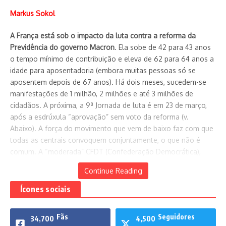
Markus Sokol
A França está sob o impacto da luta contra a reforma da
Previdência do governo Macron
. Ela sobe de 42 para 43 anos
o tempo mínimo de contribuição e eleva de 62 para 64 anos a
idade para aposentadoria (embora muitas pessoas só se
aposentem depois de 67 anos). Há dois meses, sucedem-se
manifestações de 1 milhão, 2 milhões e até 3 milhões de
cidadãos. A próxima, a 9ª Jornada de luta é em 23 de março,
após a esdrúxula “aprovação” sem voto da reforma (v.
Abaixo). A força do movimento que vem de baixo faz com que
todas as centrais convoquem conjuntamente, o que não é
comum. A “moderada” CFDT (Confederação Democrática),
junto com a CGT (Confederação Geral dos Trabalhadores) e a
Continue Reading
FO (Força Operária). As pesquisas mostram que três quartos
do povo está contra a reforma.
Ícones sociais
Fãs
Seguidores
34,700
4,500