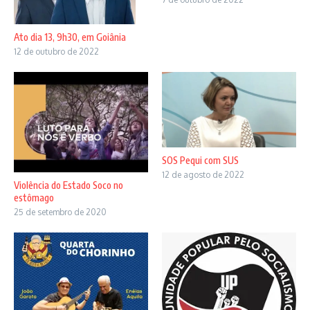
Ato dia 13, 9h30, em Goiânia
12 de outubro de 2022
SOS Pequi com SUS
12 de agosto de 2022
Violência do Estado Soco no
estômago
25 de setembro de 2020