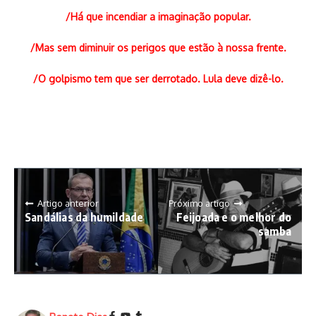
/Há que incendiar a imaginação popular.
/Mas sem diminuir os perigos que estão à nossa frente.
/O golpismo tem que ser derrotado. Lula deve dizê-lo.
Artigo anterior
Próximo artigo
Sandálias da humildade
Feijoada e o melhor do
samba