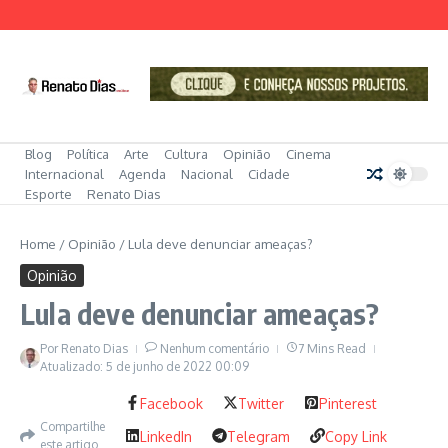
Ir para o conteúdo
Blog
Política
Arte
Cultura
Opinião
Cinema
Internacional
Agenda
Nacional
Cidade
Esporte
Renato Dias
Home
/
Opinião
/
Lula deve denunciar ameaças?
Opinião
Lula deve denunciar ameaças?
Por
Renato Dias
Nenhum comentário
7 Mins Read
Atualizado: 5 de junho de 2022
00:09
Facebook
Twitter
Pinterest
Compartilhe
LinkedIn
Telegram
Copy Link
este artigo