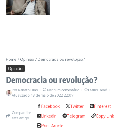
Home
/
Opinião
/
Democracia ou revolução?
Opinião
Democracia ou revolução?
Por
Renato Dias
Nenhum comentário
1 Mins Read
Atualizado: 18 de maio de 2022
22:09
Facebook
Twitter
Pinterest
Compartilhe
LinkedIn
Telegram
Copy Link
este artigo
Print Article
Guerra civil na Rússia:Leon