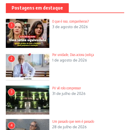
Refutando estes vaticínios, a primeira metade do século XX foi
Postagens em destaque
determinada por duas guerras mundiais e o surgimento do
nazi-fascismo no intervalo entre elas. O único partido marxista
O que é isso, companheiras?
1
3 de agosto de 2026
que preservou a elaboração internacionalista de Marx foi o
bolchevismo russo e foi, também, o único que liderou uma
revolução vitoriosa. Paradoxal e, dialeticamente, foi a vitória
militar da União Soviética contra o exército de Hitler que
salvou os regimes democrático-liberais na Europa ocidental.
Por unidade, Dias aciona Justiça
2
1 de agosto de 2026
As definições das relações da tradição socialista inspirada no
marxismo com a democracia têm, portanto, uma longa
história, e seu berço foi a Alemanha. Ela é indivisível de uma
apreciação sobre a época histórica e o destino do capitalismo.
PV vê rolo compressor
3
31 de julho de 2026
Um passado que nem é passado
4
28 de julho de 2026