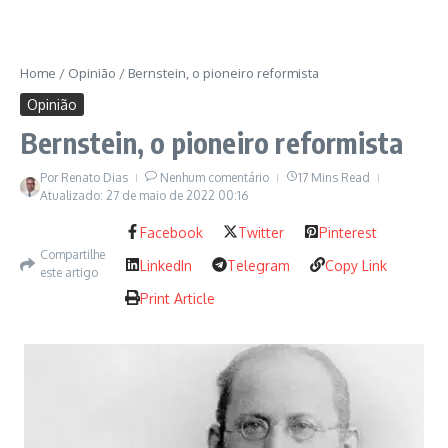
Home
/
Opinião
/
Bernstein, o pioneiro reformista
Opinião
Bernstein, o pioneiro reformista
Por
Renato Dias
Nenhum comentário
17 Mins Read
Atualizado: 27 de maio de 2022
00:16
Facebook
Twitter
Pinterest
Compartilhe
LinkedIn
Telegram
Copy Link
este artigo
Print Article