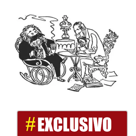
Trotski
Nas últimas três décadas de avanço da globalização não
faltaram elaborações que flertaram com o legado de
Bernstein sobre a democracia, e o conceito kautskista de
ultraimperialismo. Esta ideia resumia a perspectiva de que os
conflitos inter-imperialistas seriam improváveis. A guerra na
Ucrânia demonstra que esta expectativa era errada. Noventa
anos depois da morte de Bernstein, um ano antes dos nazistas
tomarem o poder, suas ideias mais importantes sobre uma
estratégia reformista exercem, também, um fascínio curioso e
ingênuo sobre a esquerda brasileira.
Um fascínio curioso e
ingênuo sobre a esquerda
brasileira
Na última década do século XIX os partidos da Segunda