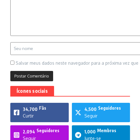
Salvar meus dados neste navegador para a próxima vez que
Ícones sociais
Fãs
Seguidores
34,700
4,500
Curtir
Seguir
Seguidores
Membros
2,094
1,000
Seguir
Junte-se