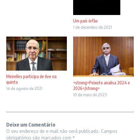
Um país órfão
1 de dezembro de 2021
Meirelles participa de live na
quinta
<strong>Peixoto analisa 2024 e
2026</strong>
16 de agosto de 2021
10 de maio de 2023
Deixe um Comentário
O seu endereço de e-mail não será publicado.
Campos
obrigatórios são marcados com
*