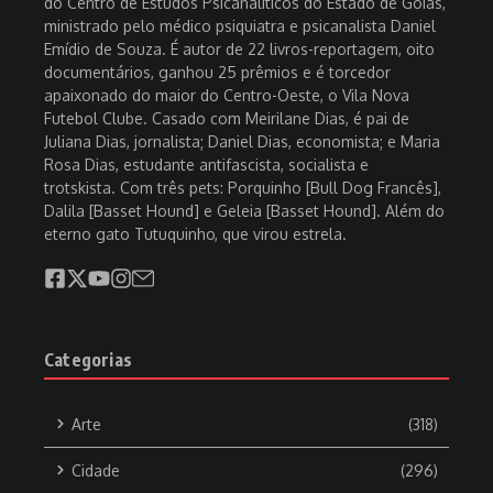
do Centro de Estudos Psicanalíticos do Estado de Goiás,
ministrado pelo médico psiquiatra e psicanalista Daniel
Emídio de Souza. É autor de 22 livros-reportagem, oito
documentários, ganhou 25 prêmios e é torcedor
apaixonado do maior do Centro-Oeste, o Vila Nova
Futebol Clube. Casado com Meirilane Dias, é pai de
Juliana Dias, jornalista; Daniel Dias, economista; e Maria
Rosa Dias, estudante antifascista, socialista e
trotskista. Com três pets: Porquinho [Bull Dog Francês],
Dalila [Basset Hound] e Geleia [Basset Hound]. Além do
eterno gato Tutuquinho, que virou estrela.
Categorias
Arte
(318)
Cidade
(296)