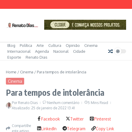
Ir para o conteúdo
Blog
Política
Arte
Cultura
Opinião
Cinema
Internacional
Agenda
Nacional
Cidade
Esporte
Renato Dias
Home
/
Cinema
/
Para tempos de intolerância
Cinema
Para tempos de intolerância
Por
Renato Dias
Nenhum comentário
5 Mins Read
Atualizado: 25 de janeiro de 2022
13:41
Facebook
Twitter
Pinterest
Compartilhe
LinkedIn
Telegram
Copy Link
este artigo