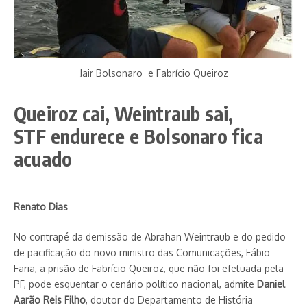
apontadas pelos entrevistados. Cineasta de raro talento, o
diretor admira a produção estética de Eduardo Coutinho _
‘Cabra Marcado Para Morrer’ _, Petra Costa, indicada ao Oscar
_ ‘Democracia em Vertigem’_ além de Roberto Berliner – ‘Nise
– O Coração da Loucura’. É o seu primeiro filme. O fascismo é
Jair Bolsonaro e Fabrício Queiroz
uma ameaça real, hoje, no Brasil, insiste. A obra dialoga com o
Tempo Presente. Em uma cena icônica, o capitão reformado
Queiroz cai, Weintraub sai,
do Exército, admirador de Carlos Alberto Brilhante Ustra,
STF
endurece e Bolsonaro fica
torturador, atual presidente da República, Jair Messias
Bolsonaro, veste uma camisa do Goiás, maior rival do Vila
acuado
Nova Futebol Clube. O time da elite do Estado.
Renato Dias
Vídeo
No contrapé da demissão de Abrahan Weintraub e do pedido
de pacificação do novo ministro das Comunicações, Fábio
Veja um trecho do filme
Faria, a prisão de Fabrício Queiroz, que não foi efetuada pela
PF, po­de esquentar o cenário político nacional, admite
Daniel
Aarão Reis Filho
, doutor do Depar­ta­mento de História