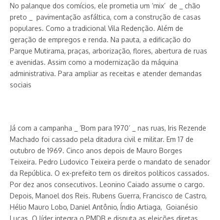
No palanque dos comícios, ele prometia um ‘mix’ de _ chão
preto _ pavimentação asfáltica, com a construção de casas
populares. Co­mo a tradicional Vila Redenção. Além de
geração de empregos e renda. Na pauta, a edificação do
Parque Mutirama, praças, arborização, flores, abertura de ruas
e avenidas. Assim como a modernização da máquina
administrativa. Para ampliar as receitas e atender demandas
sociais
Já com a campanha _ ‘Bom para 1970’ _ nas ruas, Iris Rezende
Machado foi cassado pela ditadura civil e militar. Em 17 de
outubro de 1969. Cinco anos depois de Mauro Borges
Teixeira. Pedro Ludovico Teixeira perde o mandato de senador
da República. O ex-prefeito tem os direitos políticos cassados.
Por dez anos consecutivos. Leonino Caiado assume o cargo.
De­pois, Manoel dos Reis. Rubens Guerra, Francisco de Castro,
Hélio Mauro Lobo, Daniel Antônio, Índio Artiaga, Goianésio
Lucas. O líder integra o PMDB e disputa as eleições diretas.