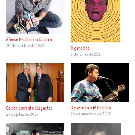
Afonso Padilha em Goiânia
20 de outubro de 2022
O genocida
3 de junho de 2021
Darwinson relê Corsário
Caiado enfrenta desgastes
20 de setembro de 2022
27 de julho de 2022