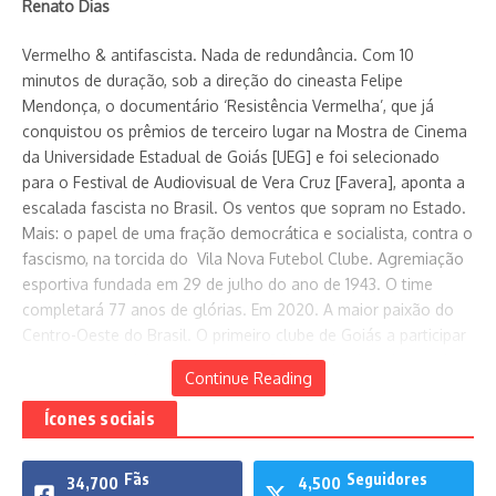
Renato Dias
Vermelho & antifascista. Nada de redundância. Com 10
minutos de duração, sob a direção do cineasta Felipe
Mendonça, o documentário ‘Resistência Vermelha’, que já
conquistou os prêmios de terceiro lugar na Mostra de Cinema
da Universidade Estadual de Goiás [UEG] e foi selecionado
para o Festival de Audiovisual de Vera Cruz [Favera], aponta a
escalada fascista no Brasil. Os ventos que sopram no Estado.
Mais: o papel de uma fração democrática e socialista, contra o
fascismo, na torcida do Vila Nova Futebol Clube. Agremiação
esportiva fundada em 29 de julho do ano de 1943. O time
completará 77 anos de glórias. Em 2020. A maior paixão do
Centro-Oeste do Brasil. O primeiro clube de Goiás a participar
de uma competição nacional, em 1961. O primeiro tricampeão
Continue Reading
[1961, 1962 e 1963]. O primeiro tetracampeão [1977, 1978, 1979,
1970]. O primeiro a participar de uma Competição
Ícones sociais
Internacional, a Conmebol, em 1999. O maior público
registrado no Estádio Serra Dourada dos últimos dez anos. De
Fãs
Seguidores
34,700
4,500
2010 a 2020.