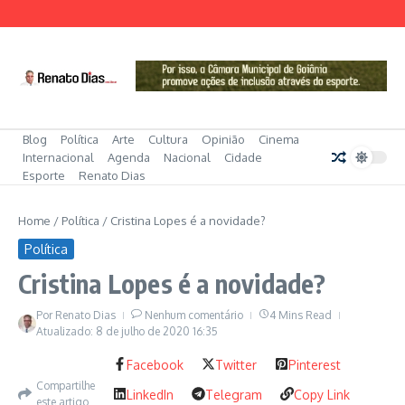
Ir para o conteúdo
Blog
Política
Arte
Cultura
Opinião
Cinema
Internacional
Agenda
Nacional
Cidade
Esporte
Renato Dias
Home
/
Política
/
Cristina Lopes é a novidade?
Política
Cristina Lopes é a novidade?
Por
Renato Dias
Nenhum comentário
4 Mins Read
Atualizado: 8 de julho de 2020
16:35
Facebook
Twitter
Pinterest
Compartilhe
LinkedIn
Telegram
Copy Link
este artigo