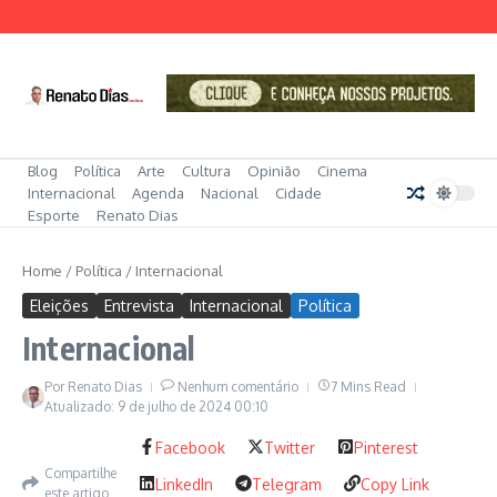
Ir para o conteúdo
Blog
Política
Arte
Cultura
Opinião
Cinema
Internacional
Agenda
Nacional
Cidade
Esporte
Renato Dias
Home
/
Política
/
Internacional
Eleições
Entrevista
Internacional
Política
Internacional
Por
Renato Dias
Nenhum comentário
7 Mins Read
Atualizado: 9 de julho de 2024
00:10
Facebook
Twitter
Pinterest
Compartilhe
LinkedIn
Telegram
Copy Link
este artigo