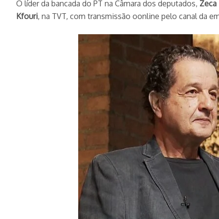
O líder da bancada do PT na Câmara dos deputados,
Zeca 
Kfouri
, na TVT, com transmissão oonline pelo canal da e