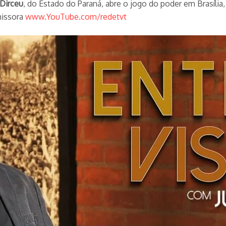
Dirceu
, do Estado do Paraná, abre o jogo do poder em Brasília,
missora
www.YouTube.com/redetvt