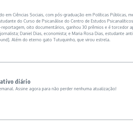
o em Ciências Sociais, com pós-graduação em Políticas Públicas, mes
studante do Curso de Psicanálise do Centro de Estudos Psicanalíticos
ros-reportagem, oito documentários, ganhou 30 prêmios e é torcedor 
jornalista; Daniel Dias, economista; e Maria Rosa Dias, estudante antif
ound]. Além do eterno gato Tutuquinho, que virou estrela.
ativo diário
emanal. Assine agora para não perder nenhuma atualização!