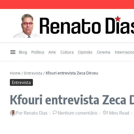
Ir para o conteúdo
Blog
Política
Arte
Cultura
Opinião
Cinema
Internacio
Home
/
Entrevista
/
Kfouri entrevista Zeca Dirceu
Entrevista
Kfouri entrevista Zeca 
Por
Renato Dias
Nenhum comentário
1 Mins Read