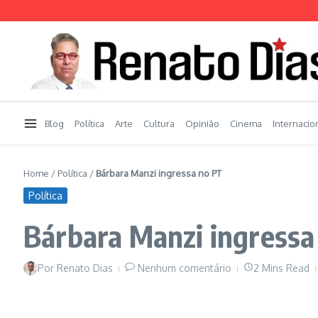
Ir para o conteúdo
Blog
Política
Arte
Cultura
Opinião
Cinema
Internacio
Home
/
Política
/
Bárbara Manzi ingressa no PT
Política
Bárbara Manzi ingressa
Por
Renato Dias
Nenhum comentário
2 Mins Read