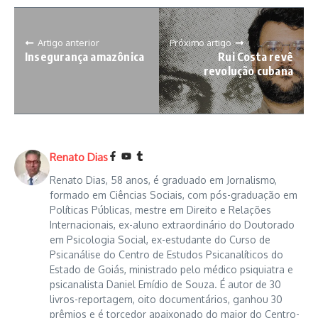
Artigo anterior
Próximo artigo
Insegurança amazônica
Rui Costa revê
revolução cubana
Gabriel Boric, presidente da República do Chile
Uma imagem real de pagamento de propina de R$ 3 mil a um
simples funcionário da ECT, repas­sada por Carlinhos Cachoeira
à Veja, levou Roberto Jefferson ao start de um alto surto
Renato Dias
psicótico. Homem doente. Portador de grave delírio paranoico
Renato Dias, 58 anos, é graduado em Jornalismo,
com bipolaridade. À suspeita de eventual armação. Ele inventa
formado em Ciências Sociais, com pós-graduação em
a suposta versão de pagamento de mesada, de janeiro a
Políticas Públicas, mestre em Direito e Relações
dezembro de 2003, 2004, 2005, define-a com nome pomposo
Internacionais, ex-aluno extraordinário do Doutorado
de Mensalão e insinua compra de votos até de deputados do
em Psicologia Social, ex-estudante do Curso de
PT, PC do B, PSB, siglas da Frente Brasil Popular, de 1989.
O
Psicanálise do Centro de Estudos Psicanalíticos do
STF sem prova material robusta condena o sucessor natural
Estado de Goiás, ministrado pelo médico psiquiatra e
de Luiz Inácio Lula da Silva: ministro da Casa Civil.
psicanalista Daniel Emídio de Souza. É autor de 30
livros-reportagem, oito documentários, ganhou 30
prêmios e é torcedor apaixonado do maior do Centro-