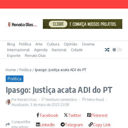
Ir para o conteúdo
Blog
Política
Arte
Cultura
Opinião
Cinema
Internacional
Agenda
Nacional
Cidade
Esporte
Renato Dias
Home
/
Política
/
Ipasgo: Justiça acata ADI do PT
Política
Ipasgo: Justiça acata ADI do PT
Por
Renato Dias
Nenhum comentário
1 Mins Read
Atualizado: 3 de maio de 2023
21:08
Facebook
Twitter
Pinterest
Compartilhe
LinkedIn
Telegram
Copy Link
este artigo