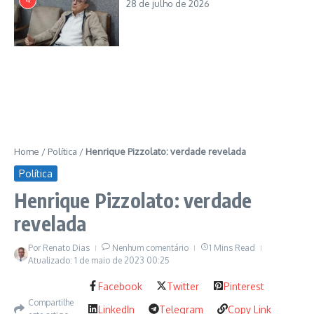
presidente nacional da estrela vermelha, o advogado teria
28 de julho de 2026
sido o ideólogo e o arquiteto da tática política que conduziu o
ex-operário metalúrgico Luiz Inácio Lula da Silva a subir a
rampa do Planalto. A primeira vez em 2003. Com uma chapa
simbólica. Trabalho e capital. O líder petista obteve o seu
segundo mandato em 2007. Ele elegeu e reelegeu a sua
sucessora. A camarada de armas do
ex- guerrilheiro do
Molipo de codinome Daniel
: Dilma Vana Rousseff, que nunca
havia disputado uma eleição. Depois, fez do professor da USP
Fernando Haddad o prefeito de São Paulo.
Home
/
Política
/
Henrique Pizzolato: verdade revelada
Política
Henrique Pizzolato: verdade
revelada
Por
Renato Dias
Nenhum comentário
1 Mins Read
Atualizado: 1 de maio de 2023
00:25
Facebook
Twitter
Pinterest
Compartilhe
LinkedIn
Telegram
Copy Link