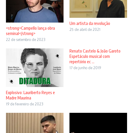
Um artista da revolução
<strong>Campello lança obra
25 de abril de 2021
seminal</strong>
22 de setembro de 2023
Renato Castelo & João Garoto
Espetáculo musical com
repertório ec ...
17 de junho de 2019
Explosivo: Lauriberto Reyes e
Madre Maurina
19 de fevereiro de 2023