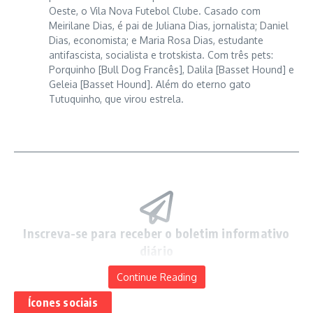
Oeste, o Vila Nova Futebol Clube. Casado com
Meirilane Dias, é pai de Juliana Dias, jornalista; Daniel
Dias, economista; e Maria Rosa Dias, estudante
antifascista, socialista e trotskista. Com três pets:
Porquinho [Bull Dog Francês], Dalila [Basset Hound] e
Geleia [Basset Hound]. Além do eterno gato
Tutuquinho, que virou estrela.
STF
Inscreva-se para receber o boletim informativo
Conglomerados de comunicação do País, monopólios de
diário
mídia, controlados por sete famílias construíam narrativas. O
Fique por dentro das novidades com nossa newsletter
Judiciário adotou a regra simples de criminalização da política.
Continue Reading
semanal. Assine agora para não perder nenhuma atualização!
O MP desconstruía reputações. Um salvador da pátria vestiu a
capa do Batman para lutar contra a corrupção. Mais: mesma
Ícones sociais
[mc4wp_form id=53]