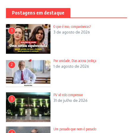
Postagens em destaque
O que é isso, companheiras?
1
3 de agosto de 2026
Por unidade, Dias aciona Justiça
2
1 de agosto de 2026
PV vê rolo compressor
3
31 de julho de 2026
José Dirceu na luta contra a ditadura civil e militar no Brasi
l
Fundador do PT, ex-deputado estadual, ex-deputado federal,
Um passado que nem é passado
4