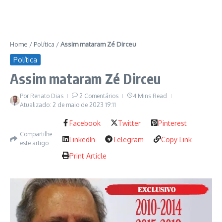
Home
/
Política
/
Assim mataram Zé Dirceu
Política
Assim mataram Zé Dirceu
Por
Renato Dias
2 Comentários
4 Mins Read
Atualizado: 2 de maio de 2023
19:11
Facebook
Twitter
Pinterest
Compartilhe
LinkedIn
Telegram
Copy Link
este artigo
Print Article