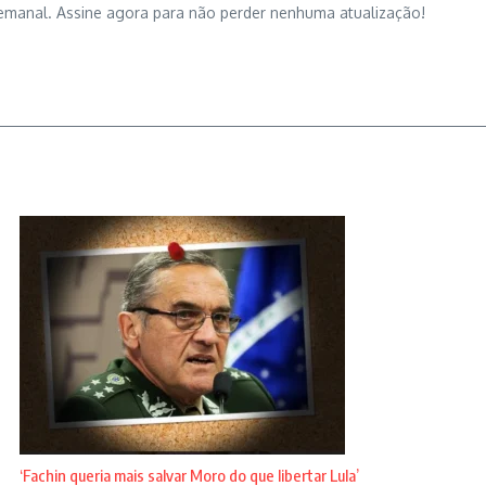
emanal. Assine agora para não perder nenhuma atualização!
‘Fachin queria mais salvar Moro do que libertar Lula’