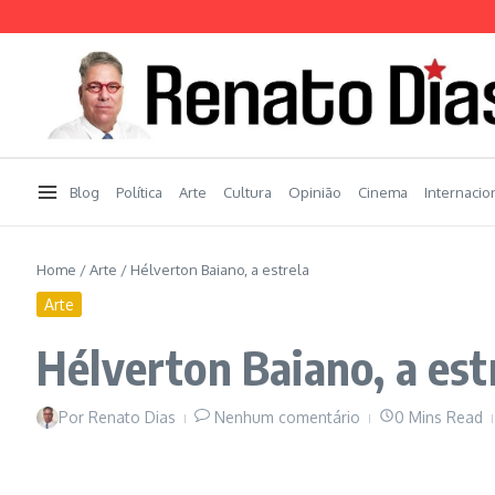
Ir para o conteúdo
Blog
Política
Arte
Cultura
Opinião
Cinema
Internacio
Home
/
Arte
/
Hélverton Baiano, a estrela
Arte
Hélverton Baiano, a est
Por
Renato Dias
Nenhum comentário
0 Mins Read