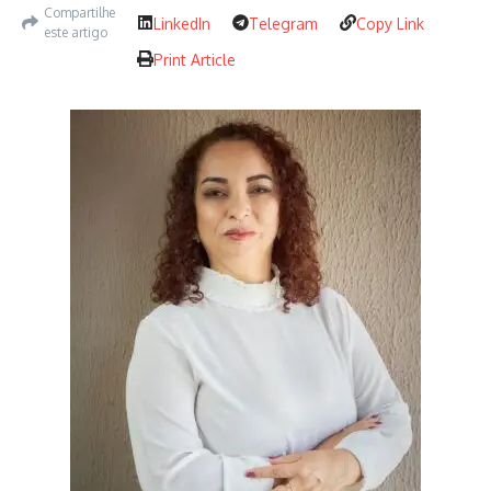
Compartilhe
LinkedIn
Telegram
Copy Link
este artigo
Print Article