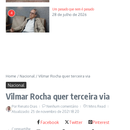
_Propostas Para Uma Construção Inacabada.
É o que informa
com exclusividade ao
Portal de Notícias
Um passado que nem é passado
4
28 de julho de 2026
www.renatodias.online
o acadêmico de Direito da PUC de
Goiás, Pontifícia Universidade Católica,
Ricardo Dias Filho
.
Serviço
Lançamento:
Livro de ensaios políticos
Título:
O Quinto Movimento
Home
/
Nacional
/
Vilmar Rocha quer terceira via
Autor:
Aldo Rebelo
Nacional
Vilmar Rocha quer terceira via
Quem é
: Ex-presidente da UNE e da Câmara dos Deputados e
ex-ministro da Defesa
Por
Renato Dias
Nenhum comentário
1 Mins Read
Atualizado: 25 de novembro de 2021
18:20
Data:
10 de dezembro de 2021
Facebook
Twitter
Pinterest
Horário:
às 19h30
Compartilhe