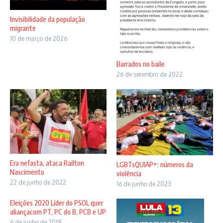
Invisibilidade da população
migrante
10 de março de 2026
Barrados no baile
26 de setembro de 2022
Era nefasta, ataca Railton
LGBTsQUIAP+: números da
Nascimento
violência
22 de junho de 2022
16 de junho de 2023
Eleições 2020 Líder do PSOL quer
aliançacom PT, PC do B, PCB e UP
6 de junho de 2019