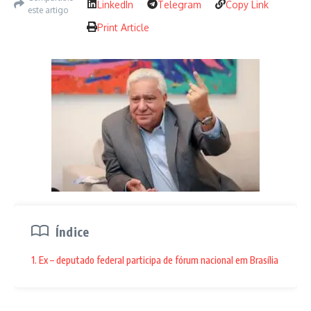
LinkedIn
Telegram
Copy Link
este artigo
Local:
Assembleia Legislativa do Estado de Goiás
Print Article
Cidade:
Goiânia _ Goiás
Salão:
Nobre Henrique Santillo
Entrada:
Gratuita
Artigo anterior
Próximo artigo
Uma vez Flamengo,
Ato nacional das
Índice
sempre Flamengo
mulheres
1. Ex – deputado federal participa de fórum nacional em Brasília