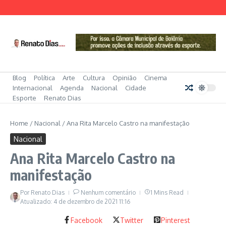
Ir para o conteúdo
Blog
Política
Arte
Cultura
Opinião
Cinema
Internacional
Agenda
Nacional
Cidade
Esporte
Renato Dias
Home
/
Nacional
/
Ana Rita Marcelo Castro na manifestação
Nacional
Ana Rita Marcelo Castro na
manifestação
Por
Renato Dias
Nenhum comentário
1 Mins Read
Atualizado: 4 de dezembro de 2021
11:16
Facebook
Twitter
Pinterest