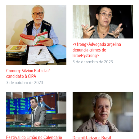
<strong>Advogada argelina
denuncia crimes de
Israel</strong>
3 de dezembro de 2023
Comurg: Silvino Batista é
candidato à CIPA
3 de outubro de 2023
Festival do Limão no Calendário
Desmilitarizar o Brasil