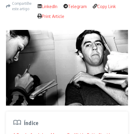
Compartilhe
LinkedIn
Telegram
Copy Link
este artigo
Print Article
Índice