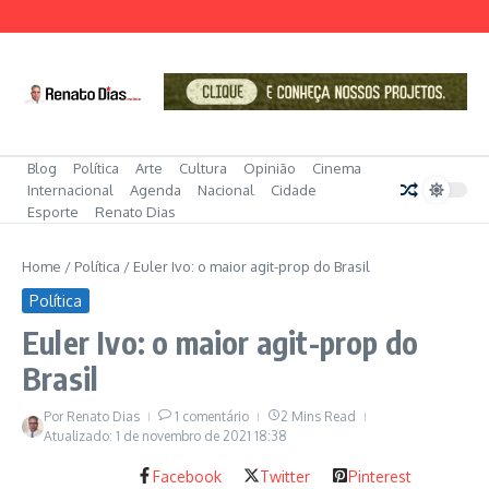
Ir para o conteúdo
Blog
Política
Arte
Cultura
Opinião
Cinema
Internacional
Agenda
Nacional
Cidade
Esporte
Renato Dias
Home
/
Política
/
Euler Ivo: o maior agit-prop do Brasil
Política
Euler Ivo: o maior agit-prop do
Brasil
Por
Renato Dias
1 comentário
2 Mins Read
Atualizado: 1 de novembro de 2021
18:38
Facebook
Twitter
Pinterest