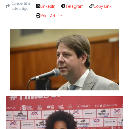
Compartilhe
LinkedIn
Telegram
Copy Link
este artigo
Print Article