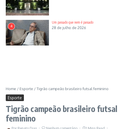
idade, aprovado nos exames médicos, contrato assinado, o
xerifão da defesa alvirrubra vê a equipe qualificada para atingir
a estratégia de 2021.
Um passado que nem é passado
4
28 de julho de 2026
Home
/
Esporte
/
Tigrão campeão brasileiro futsal feminino
Esporte
Gustavo Japa: Seleção Brasileira
Tigrão campeão brasileiro futsal
feminino
Por
Renato Dias
Nenhum comentário
1 Mins Read