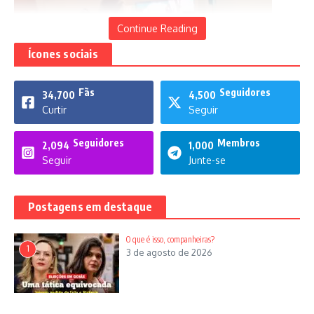
Dos States aos estúpidos
19 de outubro de 2022
Continue Reading
Ícones sociais
Pedro Célio lança livro
Fãs
Seguidores
34,700
4,500
4 de agosto de 2022
Curtir
Seguir
Seguidores
Membros
2,094
1,000
Seguir
Junte-se
Postagens em destaque
2022: eleições pegam fogo em
Goiás
30 de junho de 2022
O que é isso, companheiras?
1
3 de agosto de 2026
Comunistas contra Stálin
24 de agosto de 2021