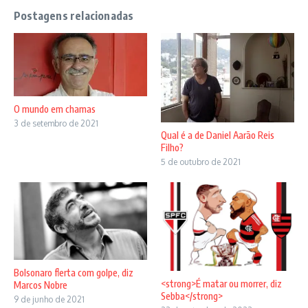
Postagens relacionadas
O mundo em chamas
3 de setembro de 2021
Qual é a de Daniel Aarão Reis
Filho?
5 de outubro de 2021
Bolsonaro flerta com golpe, diz
<strong>É matar ou morrer, diz
Marcos Nobre
Sebba</strong>
9 de junho de 2021