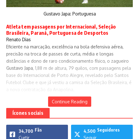
Gustavo Japa: Portuguesa
Atleta tem passagens por Internacional, Seleção
Brasileira, Paraná, Portuguesa de Desportos
Renato Dias
Eficiente na marcação, excelência na bola defensiva aérea,
precisão na troca de passes de curta, média e longas
distâncias e dono de raro condicionamento físico, o zagueiro
Gustavo Japa
, 1,88 m de altura, 79 quilos, com passagens pela
base do Internacional de Porto Alegre, revelado pelo Santos
Futebol Clube e que já vestiu a camisa da Seleção Brasileira, é
a nova contratação da Anapolina.
Continue Reading
Ícones sociais
Fãs
Seguidores
34,700
4,500
Curtir
Seguir