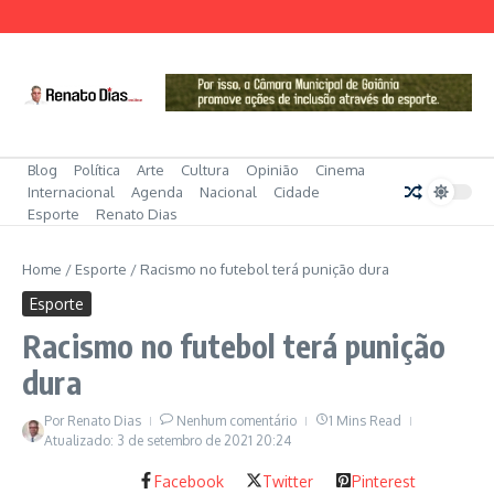
Ir para o conteúdo
Blog
Política
Arte
Cultura
Opinião
Cinema
Internacional
Agenda
Nacional
Cidade
Esporte
Renato Dias
Home
/
Esporte
/
Racismo no futebol terá punição dura
Esporte
Racismo no futebol terá punição
dura
Por
Renato Dias
Nenhum comentário
1 Mins Read
Atualizado: 3 de setembro de 2021
20:24
Facebook
Twitter
Pinterest