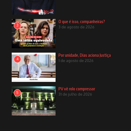
homenageada
20 de maio de 2022
O que é isso, companheiras?
3
3 de agosto de 2026
Por unidade, Dias aciona Justiça
4
1 de agosto de 2026
PSB em movimento
29 de maio de 2022
PV vê rolo compressor
Em busca da esquerda perdida
5
31 de julho de 2026
13 de maio de 2021