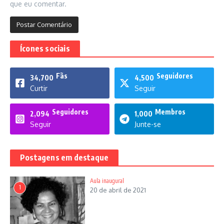
que eu comentar.
Ícones sociais
Fãs
Seguidores
34,700
4,500
Curtir
Seguir
Seguidores
Membros
2,094
1,000
Seguir
Junte-se
Postagens em destaque
Aula inaugural
1
20 de abril de 2021