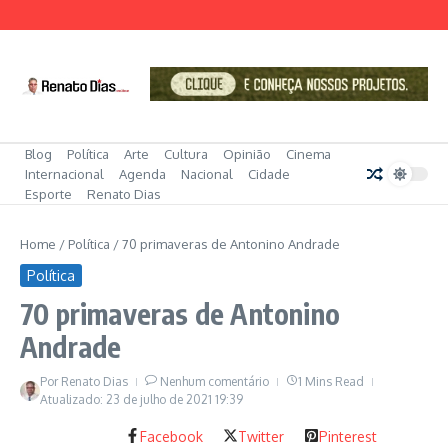
Ir para o conteúdo
Blog
Política
Arte
Cultura
Opinião
Cinema
Internacional
Agenda
Nacional
Cidade
Esporte
Renato Dias
Home
/
Política
/
70 primaveras de Antonino Andrade
Política
70 primaveras de Antonino
Andrade
Por
Renato Dias
Nenhum comentário
1 Mins Read
Atualizado: 23 de julho de 2021
19:39
Facebook
Twitter
Pinterest