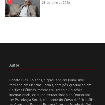
4
28 de julho de 2026
Artigo anterior
Afif Sarhan dialoga com
Próximo artigo
Rogério Cruz
Humor na República
Autor
Renato Dias
Renato Dias, 56 anos, é graduado em Jornalismo,
Renato Dias, 58 anos, é graduado em Jornalismo,
formado em Ciências Sociais, com pós-graduação em
formado em Ciências Sociais, com pós-graduação em
Políticas Públicas, mestre em Direito e Relações
Políticas Públicas, mestre em Direito e Relações
Internacionais, ex-aluno extraordinário do Doutorado
Internacionais, ex-aluno extraordinário do Doutorado
em Psicologia Social, estudante do Curso de Psicanálise
em Psicologia Social, ex-estudante do Curso de
do Centro de Estudos Psicanalíticos do Estado de Goiás,