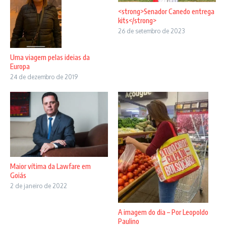
<strong>Senador Canedo entrega
kits</strong>
26 de setembro de 2023
Uma viagem pelas ideias da
Europa
24 de dezembro de 2019
Maior vítima da Lawfare em
Goiás
2 de janeiro de 2022
A imagem do dia – Por Leopoldo
Paulino