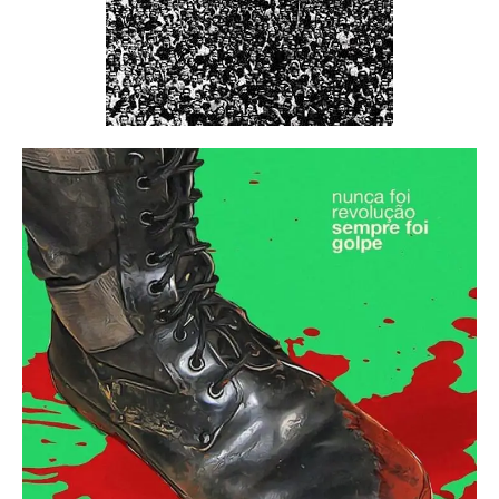
[mc4wp_form id=53]
Postagens relacionadas
Críticas ao MP Jardel Sebba veta
Eleições
Frota e já condena nomeação aos
9 de fevereiro de 2024
...
21 de agosto de 2019