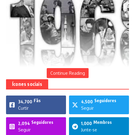
Jornadas de 24 de julho de 2021
20 de julho de 2021
Continue Reading
Ícones sociais
Fãs
Seguidores
34,700
4,500
Curtir
Seguir
Seguidores
Membros
2,094
1,000
Seguir
Junte-se
Renato Dias