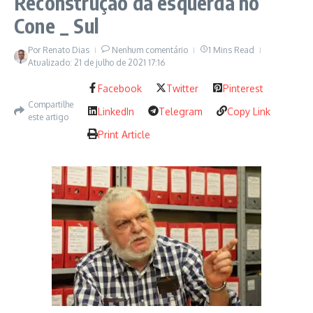
Reconstrução da esquerda no
Cone _ Sul
Por
Renato Dias
Nenhum comentário
1 Mins Read
Atualizado: 21 de julho de 2021
17:16
Facebook
Twitter
Pinterest
Compartilhe
LinkedIn
Telegram
Copy Link
este artigo
Print Article