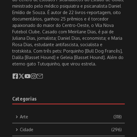
Psicanálise do Centro de Estudos Psicanalíticos do
ministrado pelo médico psiquiatra e psicanalista Daniel
Estado de Goiás, ministrado pelo médico psiquiatra e
Emídio de Souza. É autor de 22 livros-reportagem, oito
psicanalista Daniel Emídio de Souza. É autor de 30
documentários, ganhou 25 prêmios e é torcedor
livros-reportagem, oito documentários, ganhou 30
apaixonado do maior do Centro-Oeste, o Vila Nova
prêmios e é torcedor apaixonado do maior do Centro-
Futebol Clube. Casado com Meirilane Dias, é pai de
Oeste, o Vila Nova Futebol Clube. Casado com
Juliana Dias, jornalista; Daniel Dias, economista; e Maria
Meirilane Dias, é pai de Juliana Dias, jornalista; Daniel
Rosa Dias, estudante antifascista, socialista e
Dias, economista; e Maria Rosa Dias, estudante
trotskista. Com três pets: Porquinho [Bull Dog Francês],
antifascista, socialista e trotskista. Com três pets:
Dalila [Basset Hound] e Geleia [Basset Hound]. Além do
Porquinho [Bull Dog Francês], Dalila [Basset Hound] e
eterno gato Tutuquinho, que virou estrela.
Geleia [Basset Hound]. Além do eterno gato
Tutuquinho, que virou estrela.
Categorias
Arte
(318)
Cidade
(296)
Inscreva-se para receber o boletim informativo