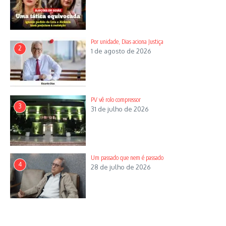
Por unidade, Dias aciona Justiça
2
Artigo anterior
1 de agosto de 2026
Peixoto defende veto
Próximo artigo
ao Fundo Eleitoral
Trova gostosa
PV vê rolo compressor
3
31 de julho de 2026
Renato Dias
Renato Dias, 58 anos, é graduado em Jornalismo,
formado em Ciências Sociais, com pós-graduação em
Um passado que nem é passado
4
28 de julho de 2026
Políticas Públicas, mestre em Direito e Relações
Internacionais, ex-aluno extraordinário do Doutorado
em Psicologia Social, ex-estudante do Curso de
Psicanálise do Centro de Estudos Psicanalíticos do
Estado de Goiás, ministrado pelo médico psiquiatra e
psicanalista Daniel Emídio de Souza. É autor de 30