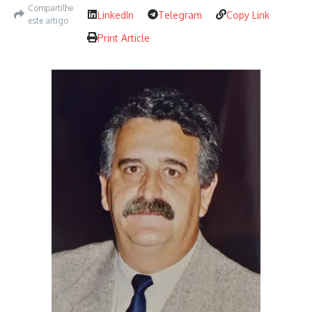
Compartilhe
LinkedIn
Telegram
Copy Link
este artigo
Print Article