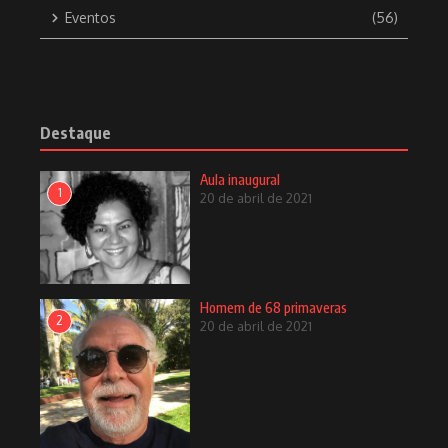
diário
Eventos
(56)
Fique por dentro das novidades com nossa newsletter
semanal. Assine agora para não perder nenhuma atualização!
[mc4wp_form id=53]
Destaque
Aula inaugural
1
20 de abril de 2021
Postagens relacionadas
Homem de 68 primaveras
2
20 de abril de 2021
Covid e a saúde dos olhos
2 de junho de 2020
Alexandra Machado Costa é