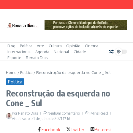
Ir para o conteúdo
Blog
Política
Arte
Cultura
Opinião
Cinema
Internacional
Agenda
Nacional
Cidade
Esporte
Renato Dias
Home
/
Política
/
Reconstrução da esquerda no Cone _ Sul
Política
Reconstrução da esquerda no
Cone _ Sul
Por
Renato Dias
Nenhum comentário
1 Mins Read
Atualizado: 21 de julho de 2021
17:16
Facebook
Twitter
Pinterest