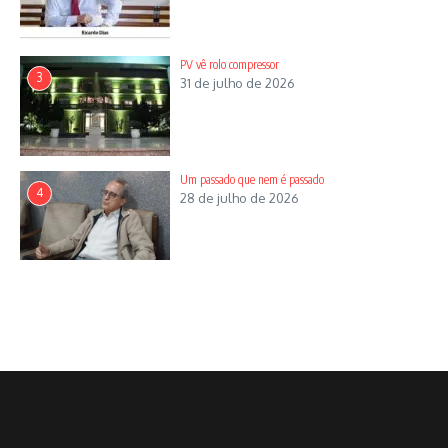
PV vê rolo compressor
3
31 de julho de 2026
Um passado que nem é passado
4
28 de julho de 2026
Artigo anterior
Afif Sarhan dialoga com
Próximo artigo
Rogério Cruz
Humor na República