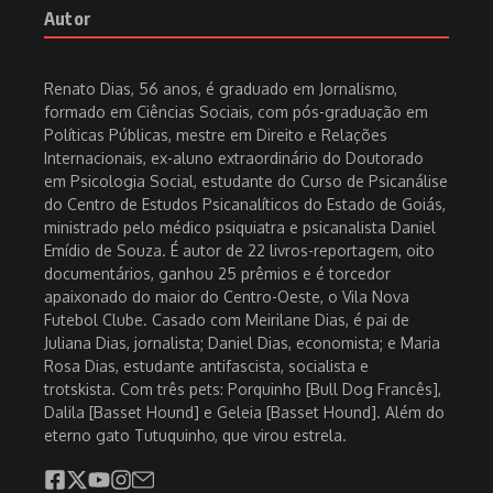
Autor
Renato Dias
Renato Dias, 56 anos, é graduado em Jornalismo,
Renato Dias, 58 anos, é graduado em Jornalismo,
formado em Ciências Sociais, com pós-graduação em
formado em Ciências Sociais, com pós-graduação em
Políticas Públicas, mestre em Direito e Relações
Políticas Públicas, mestre em Direito e Relações
Internacionais, ex-aluno extraordinário do Doutorado
Internacionais, ex-aluno extraordinário do Doutorado
em Psicologia Social, estudante do Curso de Psicanálise
em Psicologia Social, ex-estudante do Curso de
do Centro de Estudos Psicanalíticos do Estado de Goiás,
Psicanálise do Centro de Estudos Psicanalíticos do
ministrado pelo médico psiquiatra e psicanalista Daniel
Estado de Goiás, ministrado pelo médico psiquiatra e
Emídio de Souza. É autor de 22 livros-reportagem, oito
psicanalista Daniel Emídio de Souza. É autor de 30
documentários, ganhou 25 prêmios e é torcedor
livros-reportagem, oito documentários, ganhou 30
apaixonado do maior do Centro-Oeste, o Vila Nova
prêmios e é torcedor apaixonado do maior do Centro-
Futebol Clube. Casado com Meirilane Dias, é pai de
Oeste, o Vila Nova Futebol Clube. Casado com
Juliana Dias, jornalista; Daniel Dias, economista; e Maria
Meirilane Dias, é pai de Juliana Dias, jornalista; Daniel
Rosa Dias, estudante antifascista, socialista e
Dias, economista; e Maria Rosa Dias, estudante
trotskista. Com três pets: Porquinho [Bull Dog Francês],
antifascista, socialista e trotskista. Com três pets:
Dalila [Basset Hound] e Geleia [Basset Hound]. Além do
Porquinho [Bull Dog Francês], Dalila [Basset Hound] e
eterno gato Tutuquinho, que virou estrela.
Geleia [Basset Hound]. Além do eterno gato
Tutuquinho, que virou estrela.