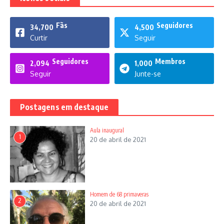
Fãs
Seguidores
34,700
4,500
Curtir
Seguir
Seguidores
Membros
2,094
1,000
Seguir
Junte-se
Postagens em destaque
Aula inaugural
1
20 de abril de 2021
Homem de 68 primaveras
2
20 de abril de 2021