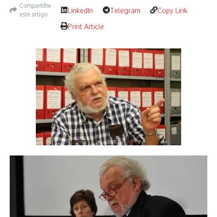
Compartilhe
LinkedIn
Telegram
Copy Link
este artigo
Print Article