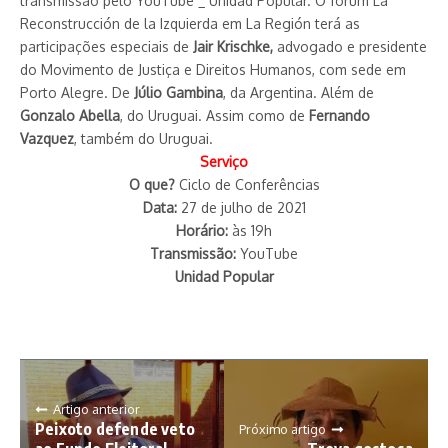
transmissão pelo YouTube _ Unidad Popular. O fórum La
Reconstrucción de la Izquierda em La Región terá as
participações especiais de
Jair Krischke,
advogado e presidente
do Movimento de Justiça e Direitos Humanos, com sede em
Porto Alegre. De
Júlio Gambina
, da Argentina. Além de
Gonzalo Abella
, do Uruguai. Assim como de
Fernando
Vazquez
, também do Uruguai.
Serviço
O que?
Ciclo de Conferências
Data:
27 de julho de 2021
Horário:
às 19h
Transmissão:
YouTube
Unidad Popular
Artigo anterior
Peixoto defende veto
Próximo artigo