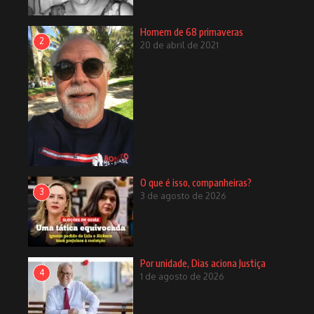
Homem de 68 primaveras
2
20 de abril de 2021
Entrevista especial
<strong>Argentina deve sim
6 de fevereiro de 2024
temer Milei</strong>
13 de novembro de 2023
O que é isso, companheiras?
3
3 de agosto de 2026
Um passado que nem é passado
28 de julho de 2026
Vilmar Rocha amplia leque de
Por unidade, Dias aciona Justiça
aliados
4
1 de agosto de 2026
14 de agosto de 2022