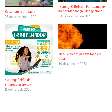
<strong>O Retrato Fantasma de
Kleber Mendonça Filho</strong>
Bolsonaro, o predador
23 de setembro de 2023
23 de setembro de 2021
2022: eleições pegam fogo em
Goiás
30 de junho de 2022
<strong>Feirão do
emprego</strong>
17 de maio de 2023