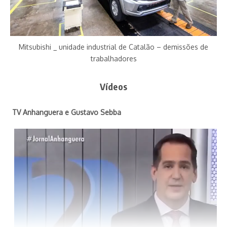
na UTI em Catalão
disputa espaço político
Mitsubishi _ unidade industrial de Catalão – demissões de
trabalhadores
Renato Dias
Renato Dias, 58 anos, é graduado em Jornalismo,
Vídeos
formado em Ciências Sociais, com pós-graduação em
Políticas Públicas, mestre em Direito e Relações
TV Anhanguera e Gustavo Sebba
Internacionais, ex-aluno extraordinário do Doutorado
em Psicologia Social, ex-estudante do Curso de
Psicanálise do Centro de Estudos Psicanalíticos do
Estado de Goiás, ministrado pelo médico psiquiatra e
psicanalista Daniel Emídio de Souza. É autor de 30
livros-reportagem, oito documentários, ganhou 30
prêmios e é torcedor apaixonado do maior do Centro-
Oeste, o Vila Nova Futebol Clube. Casado com
Meirilane Dias, é pai de Juliana Dias, jornalista; Daniel
Dias, economista; e Maria Rosa Dias, estudante
antifascista, socialista e trotskista. Com três pets: