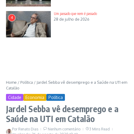
Mundial de Saúde, a OMS.
Um passado que nem é passado
Quem tiver os sintomas como gripe, dor de cabeça, náusea,
4
28 de julho de 2026
diarreia, febre, perda do olfato, falta de ar o caminho é
procurar orientação médica, afirma. Pesquisas apontam
resultados positivos com a associação, nos primeiros dias,
para o tratamento do Coronavírus Covid 19, de Azitromicina,
Hidroxicloroquina, Ivermectina associado a um corticoide e a
um anticoagulante, registra. Levantamento com a participação
da médica
Eveline Sebba
, frisa. As pessoas não acreditam que
podem morrer, critica. O ‘negacionismo’ está em alta, fuzila.
Home
/
Política
/
Jardel Sebba vê desemprego e a Saúde na UTI em
Catalão
Cidade
Economia
Política
Jardel Sebba vê desemprego e a
Saúde na UTI em Catalão
Por
Renato Dias
Nenhum comentário
3 Mins Read