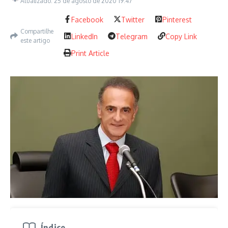
Atualizado: 25 de agosto de 2020
19:47
Facebook
Twitter
Pinterest
Compartilhe
LinkedIn
Telegram
Copy Link
este artigo
Print Article
Mortos
_ A morte está banalizada. Além disso, os que saem curados
apresentam sequelas pós-tratamento.
Fechamento
O sistema de saúde do município de Catalão entrou em
colapso, desabafa o ex-deputado estadual por quatro
Índice