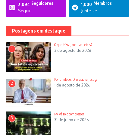
Seguidores
Membros
2,094
1,000
Seguir
Junte-se
Postagens em destaque
Vacina
O que é isso, companheiras?
Oxford, Rússia e China anunciaram a produção de vacinas,
1
3 de agosto de 2026
sublinha. Não é possível saber se chegarão ao Brasil ainda no
ano de 2020, chuta de primeira o ex-prefeito de Catalão. Tudo
indica, pelas mutações do vírus, que a vacina poderá ser anual,
explica. Como a da gripe, destaca. Trata-se de um tempo de
Por unidade, Dias aciona Justiça
incertezas, relata. Não há alternativa, por enquanto, diz. A
2
1 de agosto de 2026
receita é ficar em casa, usar álcool-gel, evitar frequentar
aglomerações, manter, como hábito, o distanciamento de dois
metros e usar máscaras, recomenda o profissional da área de
Saúde.
PV vê rolo compressor
3
31 de julho de 2026
_ O caminho para a redução substancial de mortes é a estrita
obediência às orientações estabelecidas pela Organização