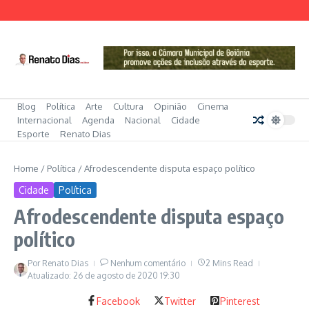
Ir para o conteúdo
Blog
Política
Arte
Cultura
Opinião
Cinema
Internacional
Agenda
Nacional
Cidade
Esporte
Renato Dias
Home
/
Política
/
Afrodescendente disputa espaço político
Cidade
Política
Afrodescendente disputa espaço
político
Por
Renato Dias
Nenhum comentário
2 Mins Read
Atualizado: 26 de agosto de 2020
19:30
Facebook
Twitter
Pinterest