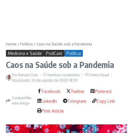
Home
/
Política
/
Caos na Saúde sob a Pandemia
Medicina e Saúde
PodCast
Política
Caos na Saúde sob a Pandemia
Por
Renato Dias
Nenhum comentário
3 Mins Read
Atualizado: 26 de agosto de 2020
18:59
Facebook
Twitter
Pinterest
Compartilhe
LinkedIn
Telegram
Copy Link
este artigo
Print Article