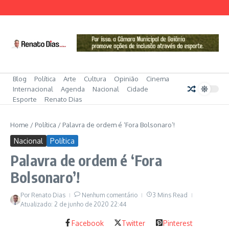
Ir para o conteúdo
Blog
Política
Arte
Cultura
Opinião
Cinema
Internacional
Agenda
Nacional
Cidade
Esporte
Renato Dias
Home
/
Política
/
Palavra de ordem é ‘Fora Bolsonaro’!
Nacional
Política
Palavra de ordem é ‘Fora
Bolsonaro’!
Por
Renato Dias
Nenhum comentário
3 Mins Read
Atualizado: 2 de junho de 2020
22:44
Facebook
Twitter
Pinterest