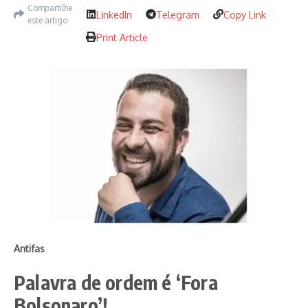
Compartilhe
LinkedIn
Telegram
Copy Link
este artigo
Print Article
Antifas
Palavra de ordem é
‘
Fora
Bolsonaro
’
!