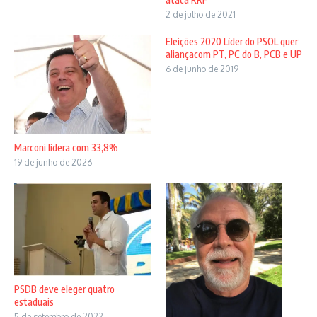
2 de julho de 2021
Eleições 2020 Líder do PSOL quer
aliançacom PT, PC do B, PCB e UP
6 de junho de 2019
Marconi lidera com 33,8%
19 de junho de 2026
PSDB deve eleger quatro
estaduais
5 de setembro de 2022