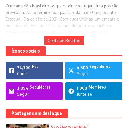
O tricampeão brasileiro ocupa o primeiro lugar. Uma posição
provisória. Até o término da quarta rodada do Campeonato
Estadual. Da edição de 2021. Com duas vitórias, um empate e
uma derrota. Em um clássico marcado por reclamações e
graves erros de arbitragem. O Tigre volta a campo na
próxima quarta-feira, às 17h, pela Copa do Brasil de 2021.
Continue Reading
Ícones sociais
Veja
Fãs
Seguidores
34,700
4,500
Curtir
Seguir
_ Os gols e a narração de
Paulo Massad
Seguidores
Membros
2,094
1,000
_ Imagens da
Sagres Tv
Seguir
Junte-se
Postagens em destaque
O que é isso, companheiras?