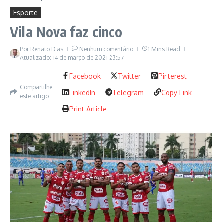
Esporte
Vila Nova faz cinco
Por
Renato Dias
Nenhum comentário
1 Mins Read
Atualizado: 14 de março de 2021
23:57
Facebook
Twitter
Pinterest
Compartilhe
LinkedIn
Telegram
Copy Link
este artigo
Print Article