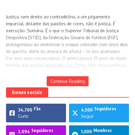
As lutas de Rosemar Cardoso
Justiça, sem direito ao contraditório, a um julgamento
28 de setembro de 2022
imparcial, distante das paixões de cores, não é justiça. É
execução. Sumária. É o que o Superior Tribunal de Justiça
Desportiva [STJD], da Federação Goiana de Futebol [FGF],
protagonizou ao sentenciar o craque colorado com cinco dias
Curado será reeleito no SindJor
de gancho. Além da ameaça de afastá – lo dos gramados.
22 de julho de 2022
Por dois anos consecutivos. O atleta possui 33 anos de idade.
Medida que poderá aposentá – lo. Triste. Não fosse patético.
Continue Reading
_ Não custa lembrar. Os registros da História.
Ícones sociais
Fãs
Seguidores
34,700
4,500
Curtir
Seguir
Presidente do Conselho Deliberativo do Goiás,
Hailé Selassiê
Pinheiro
, que despreza até sua democracia interna, em 2011,
Seguidores
Membros
2,094
1,000
afirmou que o Vila Nova Futebol Clube apanhava, apanhava e