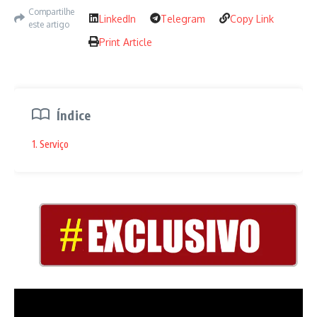
Irregularidade. Não marcada.
O árbitro influenciou, sim, de
Compartilhe
LinkedIn
Telegram
Copy Link
este artigo
maneira ostensiva, flagrante, o resultado do clássico.
Print Article
Domingo.
Índice
1. Serviço
Alan Mineiro
Alan Mineiro não merece punição. É vítima. A decisão do STJD