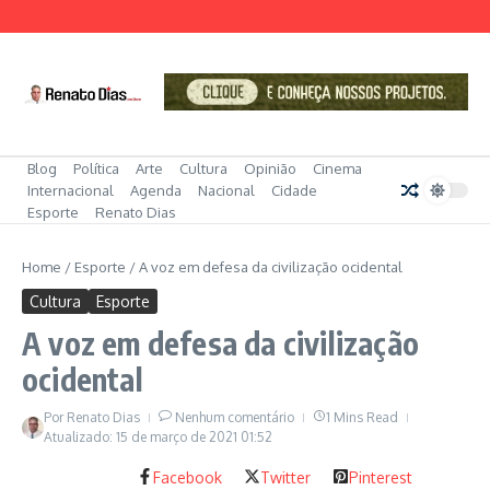
Ir para o conteúdo
Blog
Política
Arte
Cultura
Opinião
Cinema
Internacional
Agenda
Nacional
Cidade
Esporte
Renato Dias
Home
/
Esporte
/
A voz em defesa da civilização ocidental
Cultura
Esporte
A voz em defesa da civilização
ocidental
Por
Renato Dias
Nenhum comentário
1 Mins Read
Atualizado: 15 de março de 2021
01:52
Facebook
Twitter
Pinterest