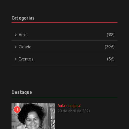
Categorias
Pelé e Emílio Garrastazu Médici
Arte
(318)
Cidade
(296)
_ Sob pressão da ditadura civil e militar.
Eventos
(56)
Não custa lembrar: depois da tragédia do ‘Maracanazo’, em
1950, com a derrota do Brasil, por 2 a 1, para a seleção do
Uruguai. Sob os olhares perplexos de 200 mil torcedores. No
Destaque
Templo do Futebol. Com um futebol alegre, o Brasil de Pelé é
o favorito. Para a Copa do Mundo. Do ano de 1966. Pelé
Aula inaugural
contunde-se. O Brasil é eliminado. Ainda na primeira fase. Da
1
20 de abril de 2021
competição. O Rei do Futebol não quer mais vestir a camisa
amarela e verde, com o calção azul. Em 1970.