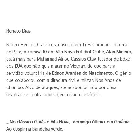
esquenta feriadão
19 de junho de 2019
Renato Dias
Propaganda de Baldy é suspensa
Negro, Rei dos Clássicos, nascido em Três Corações, a terra
31 de agosto de 2022
de Pelé, o camisa 10 do
Vila Nova Futebol Clube
,
Alan Mineiro
,
está mais para
Muhamad Ali
ou
Cassius Clay
, lutador de boxe
dos EUA que não quis matar no Vietnan, do que para a
servidão voluntária de
Edson Arantes do Nascimento
. O gênio
que colaborou com a ditadura civil e militar. Nos Anos de
Chumbo. Alvo de ataques, ele acabou punido por ousar
revoltar-se contra arbitragem eivada de vícios.
Ultraesquerdismo
Fórum aborda impermeabilização
2 de julho de 2021
e sustentabilidade
24 de maio de 2020
_ No clássico Goiás e Vila Nova, domingo último, em Goiânia.
Ao cuspir na bandeira verde.