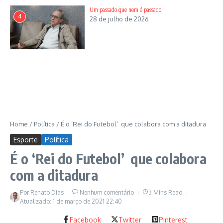
Um passado que nem é passado
4
28 de julho de 2026
_ Alan Mineiro havia sido submetido, antes do jogo, ao teste
que mostrou o atleta livre do Coronavírus Covid 19.
Espetacularização midiática
Home
/
Política
/
É o ‘Rei do Futebol’ que colabora com a ditadura
Esporte
Política
É o ‘Rei do Futebol’ que colabora
O árbitro Eduardo Tomaz teria desrespeitado tanto Alan
com a ditadura
Mineiro quanto Pedro Bambu. Não é papel de um juiz no
futebol. Longe. Tal desfaçatez. Além de não marcar um, dois,
Por
Renato Dias
Nenhum comentário
3 Mins Read
três pênaltis para o Vila Nova e não ter visto empurrão do
Atualizado: 1 de março de 2021
22:40
camisa 4 esmeraldino contra Willian Formiga. O que explica o
atraso do ala esquerda em chegar na bola do gol.
Facebook
Twitter
Pinterest