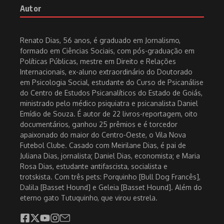
Autor
4 de agosto de 2021
na pesquisa Ibope.
Poema de vida fácil
Renato Dias, 56 anos, é graduado em Jornalismo,
13 de abril de 2022
formado em Ciências Sociais, com pós-graduação em
História
Políticas Públicas, mestre em Direito e Relações
Caminhada: a cada 11 minutos,
Internacionais, ex-aluno extraordinário do Doutorado
uma vítima
Nascido em Três Corações, Estado de Minas Gerais, filho do
em Psicologia Social, estudante do Curso de Psicanálise
20 de março de 2019
jogador de futebol Dondinho, Pelé é levado para o Santos
do Centro de Estudos Psicanalíticos do Estado de Goiás,
Futebol Clube. Um time de reduzida expressão até então, em
ministrado pelo médico psiquiatra e psicanalista Daniel
São Paulo. É convocado para a seleção canarinho aos 16 anos
Emídio de Souza. É autor de 22 livros-reportagem, oito
de idade. O craque brilha no Mundial, na Suécia, e chora como
documentários, ganhou 25 prêmios e é torcedor
um menino. É reverenciado pela mídia. No Brasil e no exterior.
apaixonado do maior do Centro-Oeste, o Vila Nova
O bicampeonato vem quatro anos depois: em 1962, no Chile.
Futebol Clube. Casado com Meirilane Dias, é pai de
Com Garrincha e Vavá.
Juliana Dias, jornalista; Daniel Dias, economista; e Maria
Rosa Dias, estudante antifascista, socialista e
trotskista. Com três pets: Porquinho [Bull Dog Francês],
Laço branco: audiência pública
Dalila [Basset Hound] e Geleia [Basset Hound]. Além do
3 de dezembro de 2021
eterno gato Tutuquinho, que virou estrela.