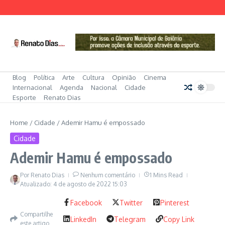
Ir para o conteúdo
Blog
Política
Arte
Cultura
Opinião
Cinema
Internacional
Agenda
Nacional
Cidade
Esporte
Renato Dias
Home
/
Cidade
/
Ademir Hamu é empossado
Cidade
Ademir Hamu é empossado
Por
Renato Dias
Nenhum comentário
1 Mins Read
Atualizado: 4 de agosto de 2022
15:03
Facebook
Twitter
Pinterest
Compartilhe
LinkedIn
Telegram
Copy Link
este artigo