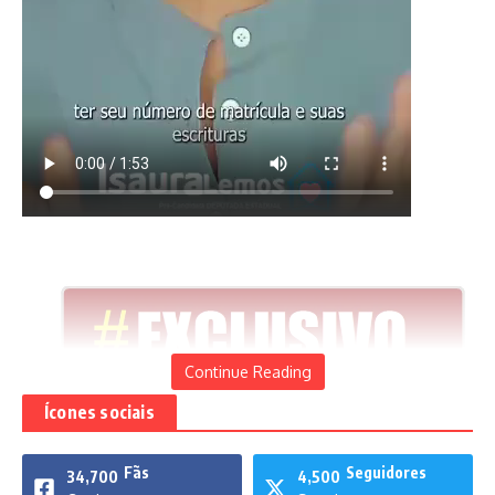
Continue Reading
Ícones sociais
Condomínio vertical com 900
apartamentos
Fãs
Seguidores
34,700
4,500