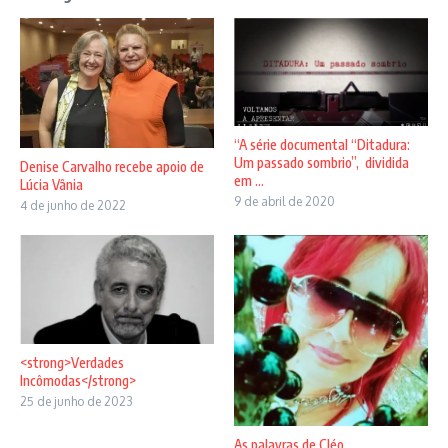
“A série documental “Ditadura:
Um passado sombrio”, dividida
Denise Carvalho recebe apoio de
em ...
Lúcia Vânia
9 de abril de 2020
4 de junho de 2022
<strong>Verdades
Incômodas</strong>
25 de junho de 2023
As palavras de Cléo