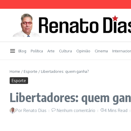
Ir para o conteúdo
Blog
Política
Arte
Cultura
Opinião
Cinema
Internacio
Home
/
Esporte
/
Libertadores: quem ganha?
Esporte
Libertadores: quem ga
Por
Renato Dias
Nenhum comentário
4 Mins Read