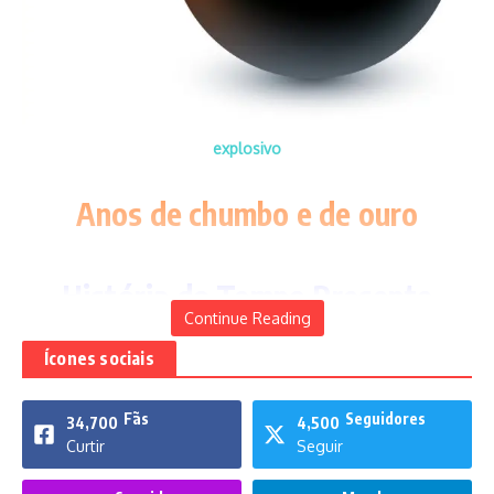
explosivo
Anos de chumbo e de ouro
História do Tempo Presente
Continue Reading
Ícones sociais
Fãs
Seguidores
34,700
4,500
Curtir
Seguir