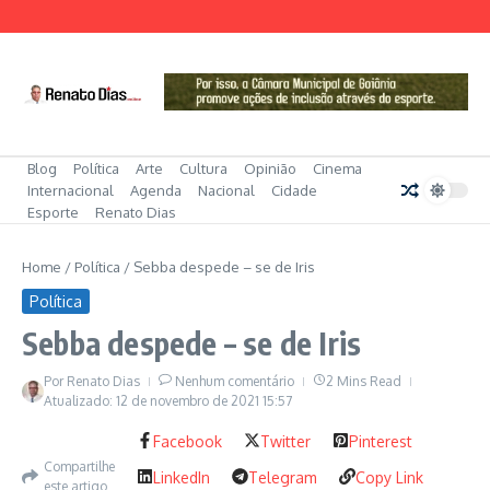
Ir para o conteúdo
Blog
Política
Arte
Cultura
Opinião
Cinema
Internacional
Agenda
Nacional
Cidade
Esporte
Renato Dias
Home
/
Política
/
Sebba despede – se de Iris
Política
Sebba despede – se de Iris
Por
Renato Dias
Nenhum comentário
2 Mins Read
Atualizado: 12 de novembro de 2021
15:57
Facebook
Twitter
Pinterest
Compartilhe
LinkedIn
Telegram
Copy Link
este artigo