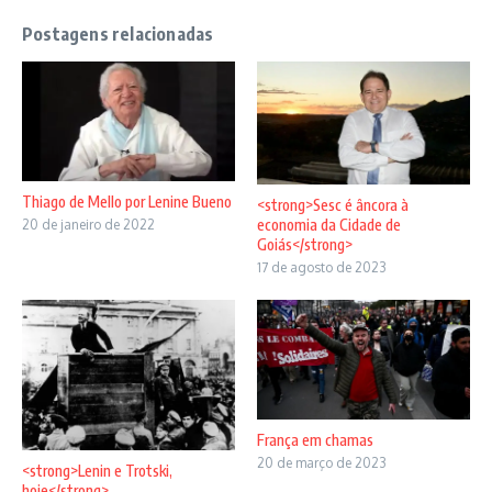
Postagens relacionadas
Thiago de Mello por Lenine Bueno
<strong>Sesc é âncora à
economia da Cidade de
20 de janeiro de 2022
Goiás</strong>
17 de agosto de 2023
França em chamas
20 de março de 2023
<strong>Lenin e Trotski,
hoje</strong>