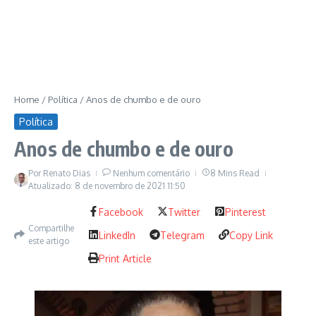
Home
/
Política
/
Anos de chumbo e de ouro
Política
Anos de chumbo e de ouro
Por
Renato Dias
Nenhum comentário
8 Mins Read
Atualizado: 8 de novembro de 2021
11:50
Facebook
Twitter
Pinterest
Compartilhe
LinkedIn
Telegram
Copy Link
este artigo
Print Article