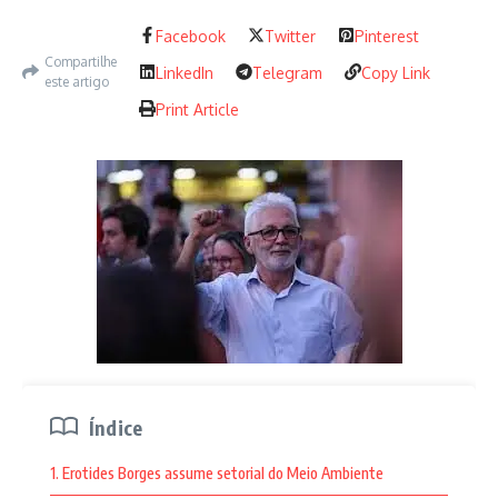
Facebook
Twitter
Pinterest
Compartilhe
LinkedIn
Telegram
Copy Link
este artigo
Print Article
José Roberto Arantes de Almeida
A seu lado, o vice-presidente da entidade,
José Roberto
Índice
Arantes de Almeida [SP]
. O ativista de linhagem marxista da
Universidade de São Paulo [USP] havia obtido destaque na
1. Erotides Borges assume setorial do Meio Ambiente
manifestação de 26 de junho do ano que não terminou. A