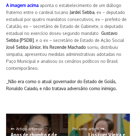
A imagem acima
aponta o estabelecimento de um diálogo
fraterno entre o cardeal tucano
Jardel Sebba
, ex – deputado
estadual por quatro mandatos consecutivos, ex – prefeito de
Catalão, ex – secretário de Estado de Gabinete, o deputado
estadual no exercício doseu segundo mandato
Gustavo
Sebba [PSDB]
, e o ex – secretário de Estado de Ação Social
José Sebba Júnior. Iris Rezende Machado
sorriu, distribuiu
simpatia, apresentou medidas adminis­tra­­tivas adotadas no
Paço Municipal e analisou os cenários políticos no Brasil
contemporâneo.
_Não era como o atual governador do Estado de Goiás,
Ronaldo Caiado, e não tratava adversário como inimigo.
Artigo anterior
Próximo artigo
Anos de chumbo e de
Lissauer Vieira e