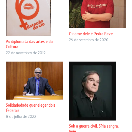
O nome dele é Pedro Beze
25 de setembro de 2020
Ao diplomata das artes e da
Cultura
22 de novembro de 2019
Solidariedade quer eleger dois
federais
8 de julho de 2022
Sob a guerra civil, Síria sangra,
hoje