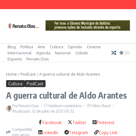
Ir para o conteúdo
Blog
Política
Arte
Cultura
Opinião
Cinema
Internacional
Agenda
Nacional
Cidade
Esporte
Renato Dias
Home
/
PodCast
/
A guerra cultural de Aldo Arantes
Cultura
PodCast
A guerra cultural de Aldo Arantes
Por
Renato Dias
Nenhum comentário
1 Mins Read
Atualizado: 12 de julho de 2021
00:32
Facebook
Twitter
Pinterest
Compartilhe
LinkedIn
Telegram
Copy Link
este artigo