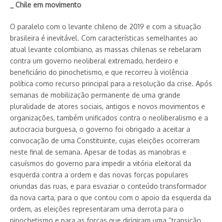
_ Chile em movimento
O paralelo com o levante chileno de 2019 e com a situação
brasileira é inevitável. Com características semelhantes ao
atual levante colombiano, as massas chilenas se rebelaram
contra um governo neoliberal extremado, herdeiro e
beneficiário do pinochetismo, e que recorreu à violência
política como recurso principal para a resolução da crise. Após
semanas de mobilização permanente de uma grande
pluralidade de atores sociais, antigos e novos movimentos e
organizações, também unificados contra o neoliberalismo e a
autocracia burguesa, o governo foi obrigado a aceitar a
convocação de uma Constituinte, cujas eleições ocorreram
neste final de semana. Apesar de todas as manobras e
casuísmos do governo para impedir a vitória eleitoral da
esquerda contra a ordem e das novas forças populares
oriundas das ruas, e para esvaziar o conteúdo transformador
da nova carta, para o que contou com o apoio da esquerda da
ordem, as eleições representaram uma derrota para o
pinochetismo e para as forças que dirigiram uma “transição