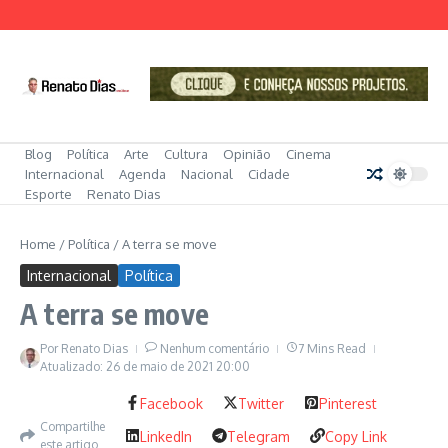
Ir para o conteúdo
Blog
Política
Arte
Cultura
Opinião
Cinema
Internacional
Agenda
Nacional
Cidade
Esporte
Renato Dias
Home
/
Política
/
A terra se move
Internacional
Política
A terra se move
Por
Renato Dias
Nenhum comentário
7 Mins Read
Atualizado: 26 de maio de 2021
20:00
Facebook
Twitter
Pinterest
Compartilhe
LinkedIn
Telegram
Copy Link
este artigo