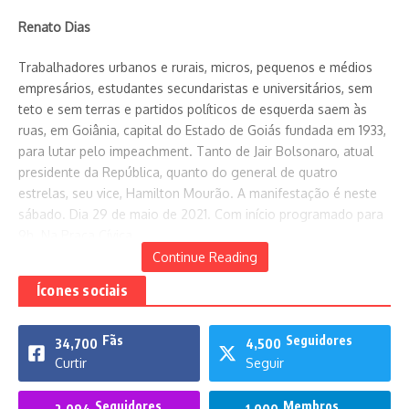
Renato Dias
Trabalhadores urbanos e rurais, micros, pequenos e médios
empresários, estudantes secundaristas e universitários, sem
teto e sem terras e partidos políticos de esquerda saem às
ruas, em Goiânia, capital do Estado de Goiás fundada em 1933,
para lutar pelo impeachment. Tanto de Jair Bolsonaro, atual
presidente da República, quanto do general de quatro
estrelas, seu vice, Hamilton Mourão. A manifestação é neste
sábado. Dia 29 de maio de 2021. Com início programado para
9h. Na Praça Cívica.
Continue Reading
Ícones sociais
Fãs
Seguidores
34,700
4,500
Curtir
Seguir
Seguidores
Membros