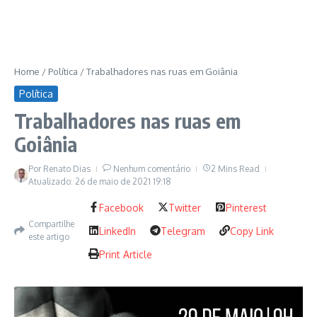
Home
/
Política
/
Trabalhadores nas ruas em Goiânia
Política
Trabalhadores nas ruas em
Goiânia
Por
Renato Dias
Nenhum comentário
2 Mins Read
Atualizado: 26 de maio de 2021
19:18
Facebook
Twitter
Pinterest
Compartilhe
LinkedIn
Telegram
Copy Link
este artigo
Print Article