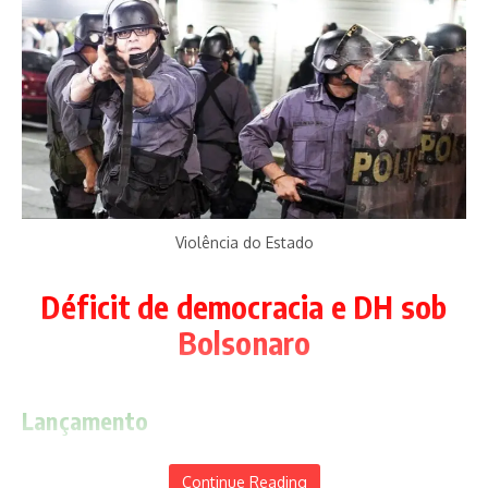
Inscreva-se para receber o boletim informativo
diário
Fique por dentro das novidades com nossa newsletter
semanal. Assine agora para não perder nenhuma atualização!
[mc4wp_form id=53]
Violência do Estado
Postagens relacionadas
Déficit de democracia e DH sob
Bolsonaro
Lançamento
Solidariedade quer eleger dois
Velha guarda do MDB com Vilmar
federais
Rocha
Continue Reading