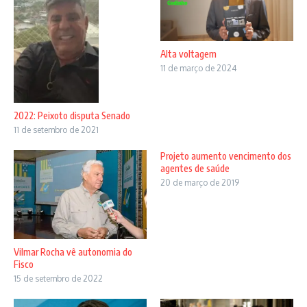
Alta voltagem
11 de março de 2024
2022: Peixoto disputa Senado
11 de setembro de 2021
Projeto aumento vencimento dos
agentes de saúde
20 de março de 2019
Vilmar Rocha vê autonomia do
Fisco
15 de setembro de 2022