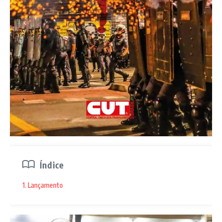
em Psicologia Social, ex-estudante do Curso de
Psicanálise do Centro de Estudos Psicanalíticos do
Estado de Goiás, ministrado pelo médico psiquiatra e
psicanalista Daniel Emídio de Souza. É autor de 30
livros-reportagem, oito documentários, ganhou 30
prêmios e é torcedor apaixonado do maior do Centro-
Oeste, o Vila Nova Futebol Clube. Casado com
Meirilane Dias, é pai de Juliana Dias, jornalista; Daniel
Dias, economista; e Maria Rosa Dias, estudante
antifascista, socialista e trotskista. Com três pets:
Porquinho [Bull Dog Francês], Dalila [Basset Hound] e
Geleia [Basset Hound]. Além do eterno gato
Tutuquinho, que virou estrela.
Índice
1. Lançamento