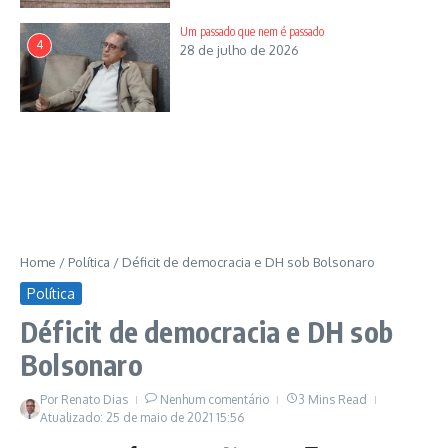
Com a exigência dos protocolos estabelecidos pela
Um passado que nem é passado
4
Organização Mundial de Saúde. A OMS recomenda o uso de
28 de julho de 2026
máscara PFF 2, a utilização permanente de álcool gel, a
distância física, assim como a verificação da temperatura dos
participantes do ato de protesto. O Brasil totaliza 450 mil
mortos. Sob a Pandemia do Coronavírus Covid 19.
Infectologistas anunciam a Terceira Onda. Com a previsão da
possibilidade de atingir mais 300 mil mortes. A maior crise
sanitária e de saúde pública da História Republicana.
Home
/
Política
/
Déficit de democracia e DH sob Bolsonaro
Política
Déficit de democracia e DH sob
Bolsonaro
Por
Renato Dias
Nenhum comentário
3 Mins Read
Atualizado: 25 de maio de 2021
15:56