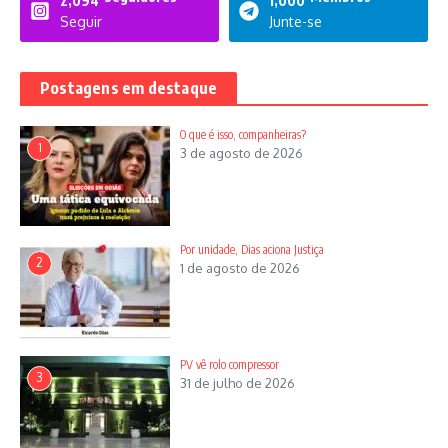
2,094
1,000
Seguir
Junte-se
Postagens em destaque
O que é isso, companheiras?
1
3 de agosto de 2026
Por unidade, Dias aciona Justiça
2
1 de agosto de 2026
PV vê rolo compressor
Jair Messias Bolsonaro
3
31 de julho de 2026
Protocolos da OMS