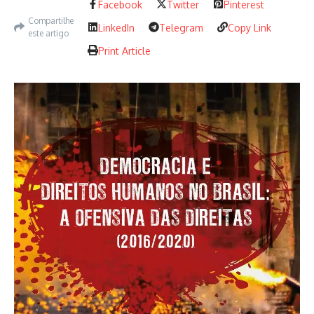
Facebook
Twitter
Pinterest
Compartilhe
LinkedIn
Telegram
Copy Link
Mortos sob a Pandemia no Brasil
este artigo
Print Article
Artigo anterior
Próximo artigo
Déficit de democracia e
Quarta quente com Iara
DH sob Bolsonaro
Xavier
Renato Dias
Renato Dias, 58 anos, é graduado em Jornalismo,
formado em Ciências Sociais, com pós-graduação em
Políticas Públicas, mestre em Direito e Relações
Internacionais, ex-aluno extraordinário do Doutorado