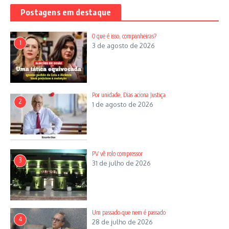
Postagens em destaque
O que é isso, companheiras?
1
3 de agosto de 2026
Coronavírus
Renato Dias
Por unidade, Dias aciona Justiça
A advogada do município de Jataí, Layla Milena Oliveira
2
1 de agosto de 2026
Gomes, conselheira seccional da Ordem dos Advogados do
Brasil, a OAB da Seção de Goiás, propôs à Ordem no Estado a
criação de um memorial virtual e físico. Motivo: para
homenagear e preservar a memória das advogadas e dos
PV vê rolo compressor
advogados que morreram em decorrência de complicações do
3
31 de julho de 2026
Coronavírus Covid 19.
Um passado que nem é passado
4
28 de julho de 2026