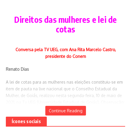
Direitos das mulheres e lei de
cotas
Conversa pela TV UEG, com Ana Rita Marcelo Castro,
presidente do Conem
Renato Dias
A lei de cotas para as mulheres nas eleições constituiu-se em
Mortos na Pandemia
item de pauta na live nacional que o Conselho Estadual da
Mulher, de Goiás, realizou nesta segunda-feira, 10 de maio de
2021, na Tv UEG [Universidade Estadual de Goiás]. Observação:
em seu canal no www.youTube.com
Continue Reading
Ícones sociais