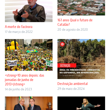
161 anos Qual o futuro de
Catalão?
A morte do facínora
20 de agosto de 2020
17 de março de 2022
<strong>10 anos depois: das
jornadas de junho de
Destruição ambiental
2013</strong>
29 de maio de 2024
14 de junho de 2023