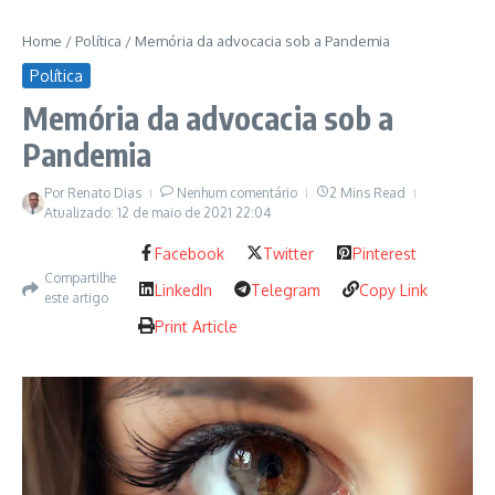
Home
/
Política
/
Memória da advocacia sob a Pandemia
Política
Memória da advocacia sob a
Pandemia
Por
Renato Dias
Nenhum comentário
2 Mins Read
Atualizado: 12 de maio de 2021
22:04
Facebook
Twitter
Pinterest
Compartilhe
LinkedIn
Telegram
Copy Link
este artigo
Print Article