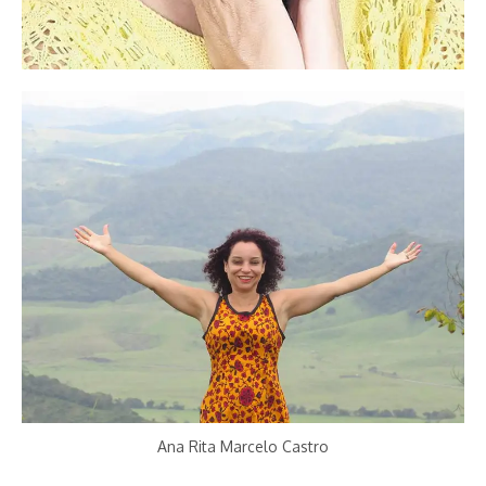
Paulo Guedes
Artefatos e memórias se tornarão fontes primárias para as
futuras gerações entenderem o que foi a Pandemia, sublinha.
O memorial é um instrumento de a OAB Goiás contribuir na
construção da memória social, atira. Layla Milena enviou o
ofício em 26 de abril e acredita que a OAB Goiás atenderá o
pedido. A criação do Memorial da Advocacia Goiana deve
Ana Rita Marcelo Castro
ocorrer já, destaca ela.