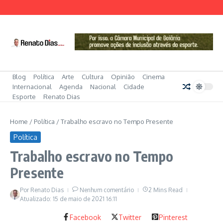
Ir para o conteúdo
Blog
Política
Arte
Cultura
Opinião
Cinema
Internacional
Agenda
Nacional
Cidade
Esporte
Renato Dias
Home
/
Política
/
Trabalho escravo no Tempo Presente
Política
Trabalho escravo no Tempo
Presente
Por
Renato Dias
Nenhum comentário
2 Mins Read
Atualizado: 15 de maio de 2021
16:11
Facebook
Twitter
Pinterest