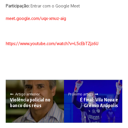
Participação:
Entrar com o Google Meet
meet.google.com/uqx-xmuz-aig
https://www.youtube.com/watch?v=L5cEbTZjz6U
Artigo anterior
Próximo artigo
Violência policial no
É final: Vila Nova e
banco dos réus
Grêmio Anápolis