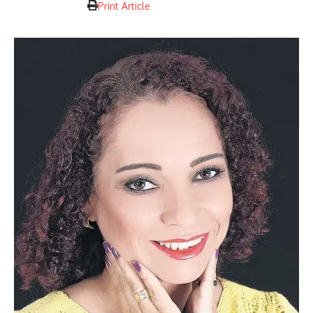
Print Article
A educação sob a Pandemia, no Brasil
Layla Milena Oliveira Gomes quer capturar a diversidade. Para
documentar o presente e preservá-lo para ao futuro, pontua.
A pandemia acabará, crê. Como a ‘Crise Corona’ será
analisada depende do que restar dela, diz. O projeto do
memorial é homenagear as vítimas da categoria e garantir a
preservação tragédia e histórica do século 21, observa a
advogada.