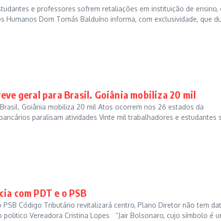
udantes e professores sofrem retaliações em instituição de ensino,
os Humanos Dom Tomás Balduíno informa, com exclusividade, que d
ve geral para Brasil. Goiânia mobiliza 20 mil
rasil. Goiânia mobiliza 20 mil Atos ocorrem nos 26 estados da
 bancários paralisam atividades Vinte mil trabalhadores e estudantes
cia com PDT e o PSB
SB Código Tributário revitalizará centro, Plano Diretor não tem da
politico Vereadora Cristina Lopes “Jair Bolsonaro, cujo símbolo é 