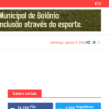
domingo, agosto 9, 2026
Ícones sociais
Fãs
Seguidores
34,700
4,500