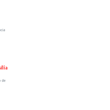
ncia
ília
o de