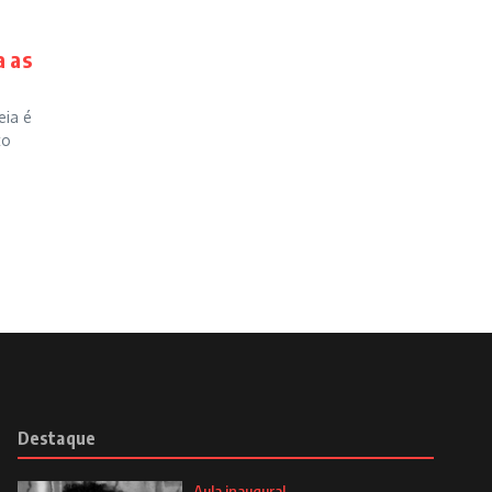
a as
eia é
to
Destaque
Aula inaugural