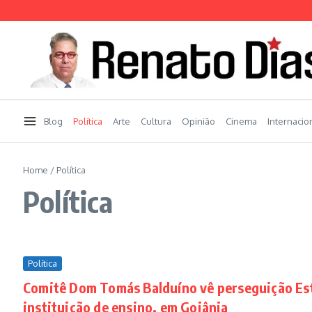
Ir para o conteúdo
Blog
Política
Arte
Cultura
Opinião
Cinema
Internacio
Home
/
Política
Política
Política
Comitê Dom Tomás Balduíno vê perseguição Est
instituição de ensino, em Goiânia