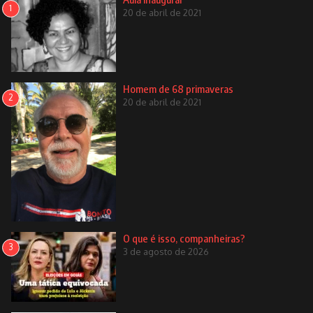
1
20 de abril de 2021
Homem de 68 primaveras
2
20 de abril de 2021
O que é isso, companheiras?
3
3 de agosto de 2026