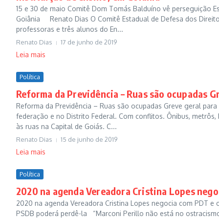
15 e 30 de maio Comitê Dom Tomás Balduíno vê perseguição Est
Goiânia Renato Dias O Comitê Estadual de Defesa dos Direit
professoras e três alunos do En...
Renato Dias
17 de junho de 2019
Leia mais
Política
Reforma da Previdência – Ruas são ocupadas Gre
Reforma da Previdência – Ruas são ocupadas Greve geral para B
federação e no Distrito Federal. Com conflitos. Ônibus, metrôs,
às ruas na Capital de Goiás. C...
Renato Dias
15 de junho de 2019
Leia mais
Política
2020 na agenda Vereadora Cristina Lopes nego
2020 na agenda Vereadora Cristina Lopes negocia com PDT e o P
PSDB poderá perdê-la “Marconi Perillo não está no ostracismo 