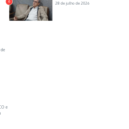
6
28 de julho de 2026
 de
s
CO e
m