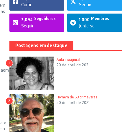
Curtir
Seguir
 em
uas
Seguidores
Membros
2,094
1,000
Seguir
Junte-se
Postagens em destaque
Aula inaugural
1
20 de abril de 2021
 saem
Homem de 68 primaveras
2
20 de abril de 2021
ta e
uma