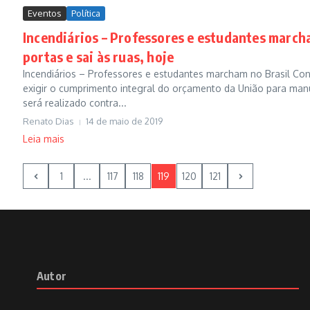
Eventos
Política
Incendiários – Professores e estudantes marcha
portas e sai às ruas, hoje
Incendiários – Professores e estudantes marcham no Brasil Contr
exigir o cumprimento integral do orçamento da União para manut
será realizado contra...
Renato Dias
14 de maio de 2019
Leia mais
1
...
117
118
119
120
121
Autor