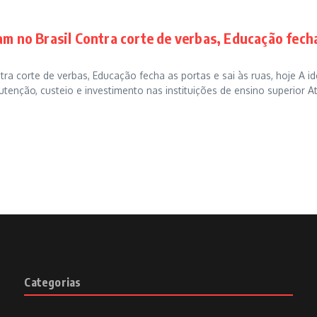
m no Brasil Contra corte de verbas, Educação fech
a corte de verbas, Educação fecha as portas e sai às ruas, hoje A id
enção, custeio e investimento nas instituições de ensino superior A
Categorias